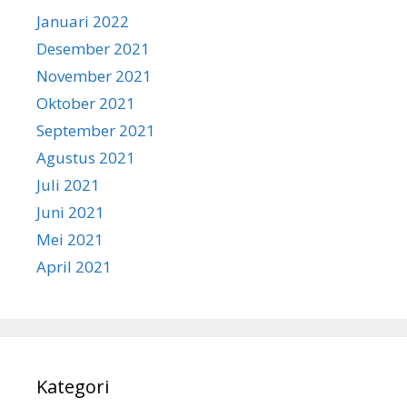
Januari 2022
Desember 2021
November 2021
Oktober 2021
September 2021
Agustus 2021
Juli 2021
Juni 2021
Mei 2021
April 2021
Kategori