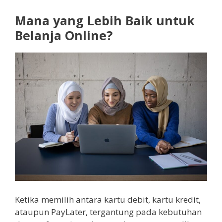
Mana yang Lebih Baik untuk
Belanja Online?
Ketika memilih antara kartu debit, kartu kredit,
ataupun PayLater, tergantung pada kebutuhan