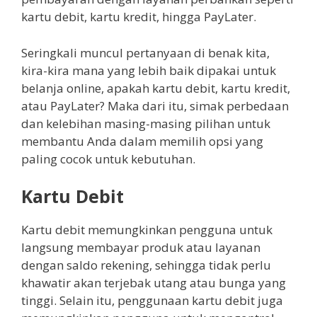
kartu debit, kartu kredit, hingga PayLater.
Seringkali muncul pertanyaan di benak kita,
kira-kira mana yang lebih baik dipakai untuk
belanja online, apakah kartu debit, kartu kredit,
atau PayLater? Maka dari itu, simak perbedaan
dan kelebihan masing-masing pilihan untuk
membantu Anda dalam memilih opsi yang
paling cocok untuk kebutuhan.
Kartu Debit
Kartu debit memungkinkan pengguna untuk
langsung membayar produk atau layanan
dengan saldo rekening, sehingga tidak perlu
khawatir akan terjebak utang atau bunga yang
tinggi. Selain itu, penggunaan kartu debit juga