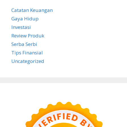
Catatan Keuangan
Gaya Hidup
Investasi
Review Produk
Serba Serbi
Tips Finansial
Uncategorized