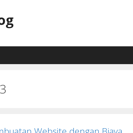
og
23
embuatan Website dengan Biaya