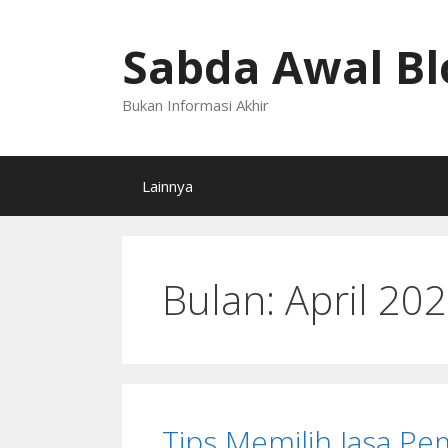
Langsung
ke
Sabda Awal Bl
isi
Bukan Informasi Akhir
Lainnya
Bulan:
April 20
Tips Memilih Jasa P