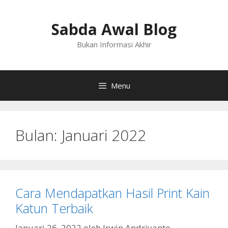
Langsung
ke
Sabda Awal Blog
isi
Bukan Informasi Akhir
Menu
Bulan:
Januari 2022
Cara Mendapatkan Hasil Print Kain
Katun Terbaik
Januari 26, 2022
oleh
Irwin Andriyanto