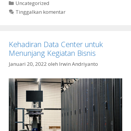
Kategori
Uncategorized
Tinggalkan komentar
Kehadiran Data Center untuk
Menunjang Kegiatan Bisnis
Januari 20, 2022
oleh
Irwin Andriyanto