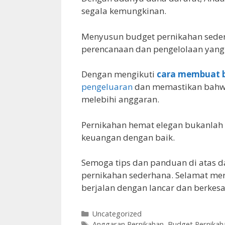
segala kemungkinan.
Menyusun budget pernikahan sede
perencanaan dan pengelolaan yang 
Dengan mengikuti
cara membuat 
pengeluaran
dan memastikan bahwa
melebihi anggaran.
Pernikahan hemat elegan bukanlah 
keuangan dengan baik.
Semoga tips dan panduan di atas
pernikahan sederhana. Selamat me
berjalan dengan lancar dan berkesa
Kategori
Uncategorized
Tag
Anggaran Pernikahan
,
Budget Pernikah