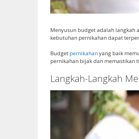
Menyusun budget adalah langkah 
kebutuhan pernikahan dapat terpen
Budget
pernikahan
yang baik memu
pernikahan bijak dan memastikan ti
Langkah-Langkah Me