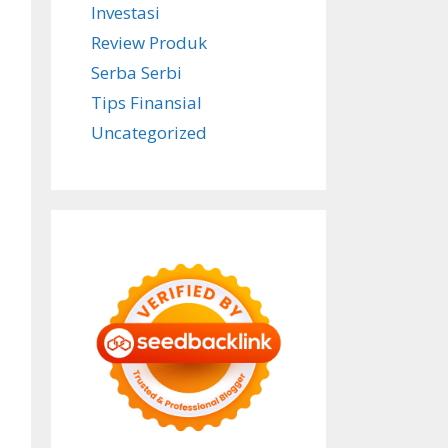
Investasi
Review Produk
Serba Serbi
Tips Finansial
Uncategorized