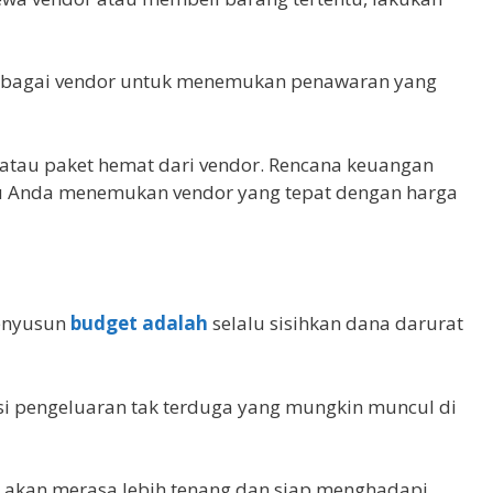
erbagai vendor untuk menemukan penawaran yang
atau paket hemat dari vendor. Rencana keuangan
 Anda menemukan vendor yang tepat dengan harga
menyusun
budget adalah
selalu sisihkan dana darurat
asi pengeluaran tak terduga yang mungkin muncul di
 akan merasa lebih tenang dan siap menghadapi