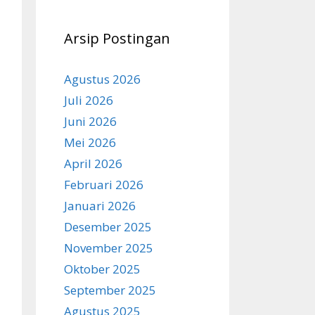
Arsip Postingan
Agustus 2026
Juli 2026
Juni 2026
Mei 2026
April 2026
Februari 2026
Januari 2026
Desember 2025
November 2025
Oktober 2025
September 2025
Agustus 2025