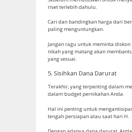
riset terlebih dahulu.
Cari dan bandingkan harga dari b
paling menguntungkan.
Jangan ragu untuk meminta diskon 
nikah yang matang akan membantu
yang sesuai.
5. Sisihkan Dana Darurat
Terakhir, yang terpenting dalam 
dalam budget pernikahan Anda.
Hal ini penting untuk mengantisip
tengah persiapan atau saat hari H.
Dengan adanya dana darurat, Anda