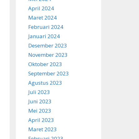
April 2024
Maret 2024
Februari 2024
Januari 2024
Desember 2023
November 2023
Oktober 2023
September 2023
Agustus 2023
Juli 2023
Juni 2023
Mei 2023
April 2023
Maret 2023
Februari 2023