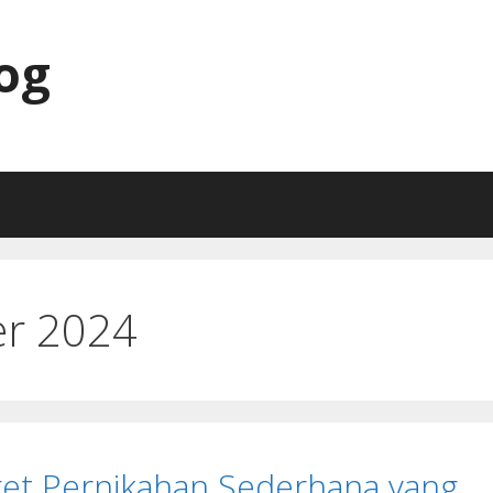
og
r 2024
et Pernikahan Sederhana yang