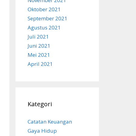
November 2021
Oktober 2021
September 2021
Agustus 2021
Juli 2021
Juni 2021
Mei 2021
April 2021
Kategori
Catatan Keuangan
Gaya Hidup