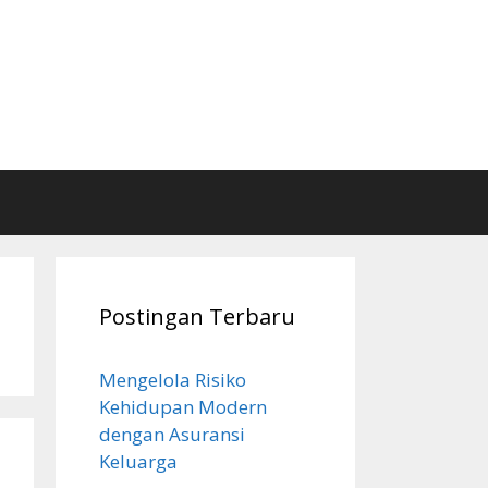
Postingan Terbaru
Mengelola Risiko
Kehidupan Modern
dengan Asuransi
Keluarga