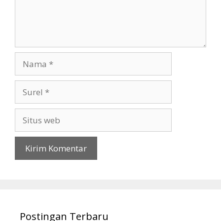
Nama
Surel
Situs
web
Postingan Terbaru