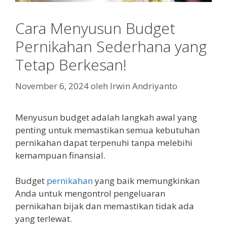
Cara Menyusun Budget
Pernikahan Sederhana yang
Tetap Berkesan!
November 6, 2024
oleh
Irwin Andriyanto
Menyusun budget adalah langkah awal yang
penting untuk memastikan semua kebutuhan
pernikahan dapat terpenuhi tanpa melebihi
kemampuan finansial.
Budget
pernikahan
yang baik memungkinkan
Anda untuk mengontrol pengeluaran
pernikahan bijak dan memastikan tidak ada
yang terlewat.