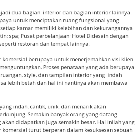
jadi dua bagian: interior dan bagian interior lainnya.
paya untuk menciptakan ruang fungsional yang
 setiap kamar memiliki kelebihan dan kekurangannya
ntin; spa; Pusat perbelanjaan; Hotel Didesain dengan
seperti restoran dan tempat lainnya.
r komersial berupaya untuk menerjemahkan visi klien
an menguntungkan. Proses penataan yang ada berupaya
ruangan, style, dan tampilan interior yang indah
sa lebih betah dan hal ini nantinya akan membawa
yang indah, cantik, unik, dan menarik akan
rkunjung. Semakin banyak orang yang datang
akan didapatkan juga semakin besar. Hal inilah yang
or komersial turut berperan dalam kesuksesan sebuah