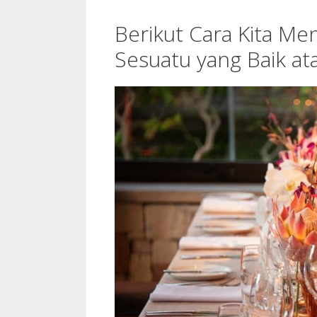
Berikut Cara Kita Men
Sesuatu yang Baik at