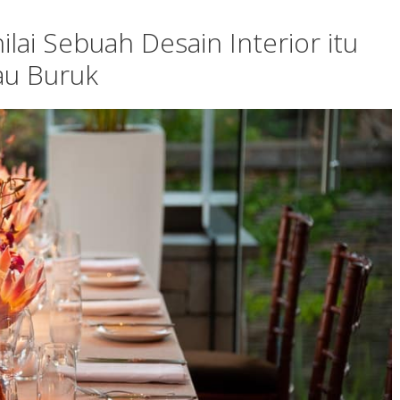
ilai Sebuah Desain Interior itu
au Buruk