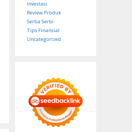
Investasi
Review Produk
Serba Serbi
Tips Finansial
Uncategorized