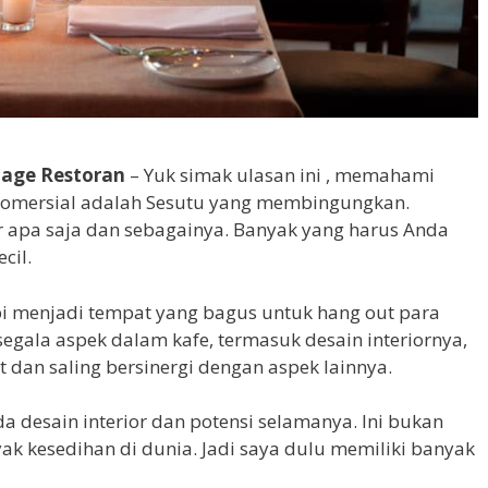
tage Restoran
– Yuk simak ulasan ini , memahami
 komersial adalah Sesutu yang membingungkan.
or apa saja dan sebagainya. Banyak yang harus Anda
cil.
opi menjadi tempat yang bagus untuk hang out para
segala aspek dalam kafe, termasuk desain interiornya,
an saling bersinergi dengan aspek lainnya.
a desain interior dan potensi selamanya. Ini bukan
 kesedihan di dunia. Jadi saya dulu memiliki banyak