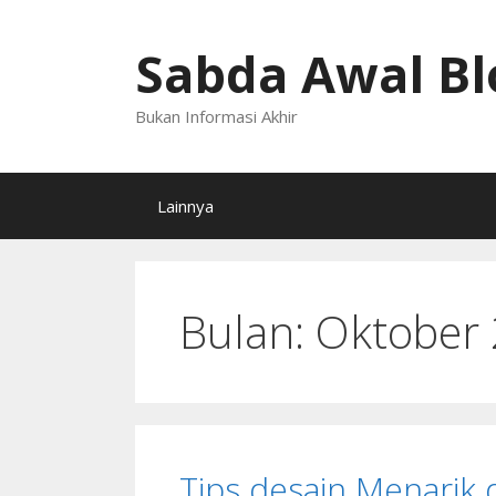
Langsung
ke
Sabda Awal Bl
isi
Bukan Informasi Akhir
Lainnya
Bulan:
Oktober
Tips desain Menarik 