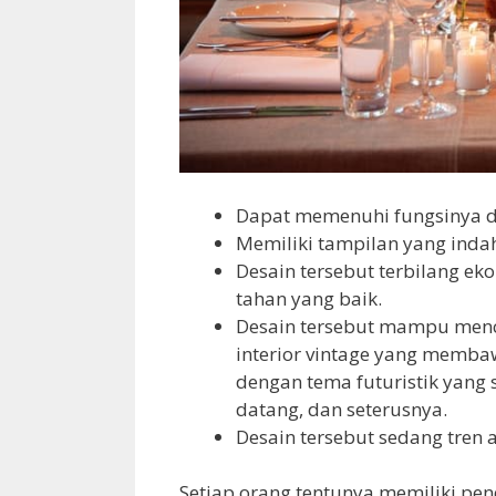
Dapat memenuhi fungsinya d
Memiliki tampilan yang indah
Desain tersebut terbilang eko
tahan yang baik.
Desain tersebut mampu menci
interior vintage yang memba
dengan tema futuristik yan
datang, dan seterusnya.
Desain tersebut sedang tren 
Setiap orang tentunya memiliki pe