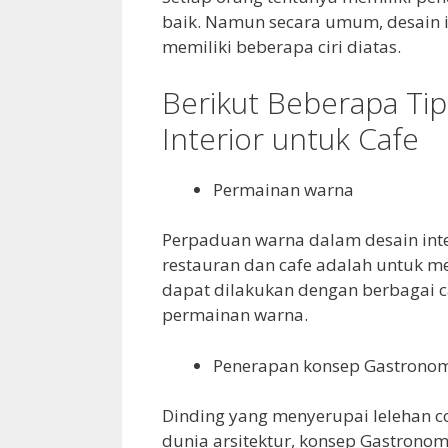
baik. Namun secara umum, desain 
memiliki beberapa ciri diatas.
Berikut Beberapa Ti
Interior untuk Cafe
Permainan warna
Perpaduan warna dalam desain inte
restauran dan cafe adalah untuk m
dapat dilakukan dengan berbagai 
permainan warna.
Penerapan konsep Gastronom
Dinding yang menyerupai lelehan c
dunia arsitektur, konsep Gastrono