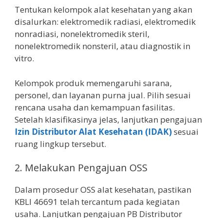
Tentukan kelompok alat kesehatan yang akan
disalurkan: elektromedik radiasi, elektromedik
nonradiasi, nonelektromedik steril,
nonelektromedik nonsteril, atau diagnostik in
vitro.
Kelompok produk memengaruhi sarana,
personel, dan layanan purna jual. Pilih sesuai
rencana usaha dan kemampuan fasilitas.
Setelah klasifikasinya jelas, lanjutkan pengajuan
Izin Distributor Alat Kesehatan (IDAK)
sesuai
ruang lingkup tersebut.
2. Melakukan Pengajuan OSS
Dalam prosedur OSS alat kesehatan, pastikan
KBLI 46691 telah tercantum pada kegiatan
usaha. Lanjutkan pengajuan PB Distributor