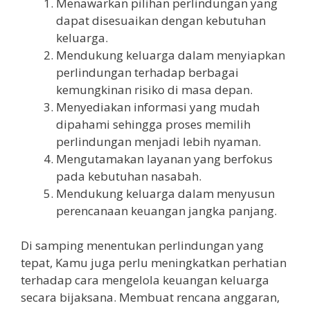
Menawarkan pilihan perlindungan yang
dapat disesuaikan dengan kebutuhan
keluarga.
Mendukung keluarga dalam menyiapkan
perlindungan terhadap berbagai
kemungkinan risiko di masa depan.
Menyediakan informasi yang mudah
dipahami sehingga proses memilih
perlindungan menjadi lebih nyaman.
Mengutamakan layanan yang berfokus
pada kebutuhan nasabah.
Mendukung keluarga dalam menyusun
perencanaan keuangan jangka panjang.
Di samping menentukan perlindungan yang
tepat, Kamu juga perlu meningkatkan perhatian
terhadap cara mengelola keuangan keluarga
secara bijaksana. Membuat rencana anggaran,