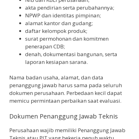
akta pendirian serta perubahannya;
NPWP dan identitas pimpinan;
alamat kantor dan gudang;
daftar kelompok produk;
surat permohonan dan komitmen
penerapan CDB;
denah, dokumentasi bangunan, serta
laporan kesiapan sarana.
Nama badan usaha, alamat, dan data
penanggung jawab harus sama pada seluruh
dokumen perusahaan. Perbedaan kecil dapat
memicu permintaan perbaikan saat evaluasi.
Dokumen Penanggung Jawab Teknis
Perusahaan wajib memiliki Penanggung Jawab
Teknis atau PJT yang bekerja penuh waktu.