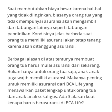
Saat membutuhkan biaya besar karena hal-hal
yang tidak diinginkan, biasanya orang tua yang
tidak mempunyai asuransi akan mengambil
dari tabungan lainnya seperti tabungan
pendidikan. Kondisinya jelas berbeda saat
orang tua memiliki asuransi akan tetap tenang
karena akan ditanggung asuransi.
Berbagai alasan di atas tentunya membuat
orang tua harus mulai asuransi dari sekarang.
Bukan hanya untuk orang tua saja, anak-anak
juga wajib memiliki asuransi. Makanya penting
untuk memiliki asuransi dari BCA Life yang
menawarkan paket lengkap untuk orang tua
dan anak-anak sekaligus. Ada 3 alasan kuat
kenapa harus berasuransi di BCA Life?