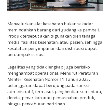
Menyalurkan alat kesehatan bukan sekadar
memindahkan barang dari gudang ke pembeli.
Produk tersebut akan digunakan oleh tenaga
medis, fasilitas kesehatan, atau pasien, sehingga
kesalahan penyimpanan dan distribusi dapat
berdampak serius.
Legalitas yang tidak lengkap juga berisiko
menghambat operasional. Menurut Peraturan
Menteri Kesehatan Nomor 11 Tahun 2025,
pelanggaran dapat berujung pada sanksi
administratif, termasuk penghentian sementara,
denda, penarikan atau pemusnahan produk,
hingga pencabutan perizinan.