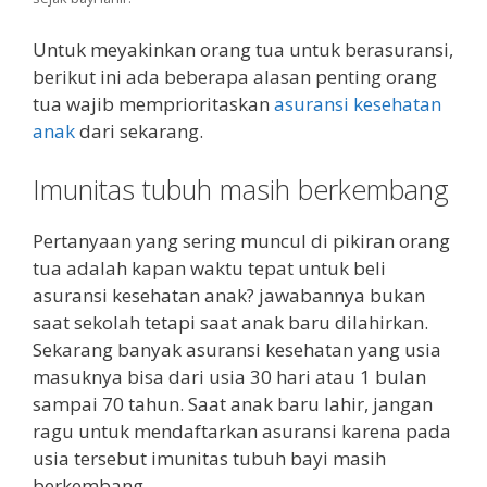
Untuk meyakinkan orang tua untuk berasuransi,
berikut ini ada beberapa alasan penting orang
tua wajib memprioritaskan
asuransi kesehatan
anak
dari sekarang.
Imunitas tubuh masih berkembang
Pertanyaan yang sering muncul di pikiran orang
tua adalah kapan waktu tepat untuk beli
asuransi kesehatan anak? jawabannya bukan
saat sekolah tetapi saat anak baru dilahirkan.
Sekarang banyak asuransi kesehatan yang usia
masuknya bisa dari usia 30 hari atau 1 bulan
sampai 70 tahun. Saat anak baru lahir, jangan
ragu untuk mendaftarkan asuransi karena pada
usia tersebut imunitas tubuh bayi masih
berkembang.