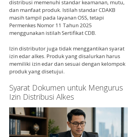
distribusi memenuhi standar keamanan, mutu,
dan manfaat produk. Istilah standar CDAKB
masih tampil pada layanan OSS, tetapi
Permenkes Nomor 11 Tahun 2025
menggunakan istilah Sertifikat CDB.
Izin distributor juga tidak menggantikan syarat
izin edar alkes. Produk yang disalurkan harus
memiliki izin edar dan sesuai dengan kelompok
produk yang disetujui.
Syarat Dokumen untuk Mengurus
Izin Distribusi Alkes