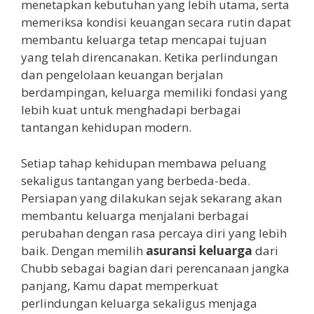
menetapkan kebutuhan yang lebih utama, serta
memeriksa kondisi keuangan secara rutin dapat
membantu keluarga tetap mencapai tujuan
yang telah direncanakan. Ketika perlindungan
dan pengelolaan keuangan berjalan
berdampingan, keluarga memiliki fondasi yang
lebih kuat untuk menghadapi berbagai
tantangan kehidupan modern.
Setiap tahap kehidupan membawa peluang
sekaligus tantangan yang berbeda-beda.
Persiapan yang dilakukan sejak sekarang akan
membantu keluarga menjalani berbagai
perubahan dengan rasa percaya diri yang lebih
baik. Dengan memilih
asuransi keluarga
dari
Chubb sebagai bagian dari perencanaan jangka
panjang, Kamu dapat memperkuat
perlindungan keluarga sekaligus menjaga