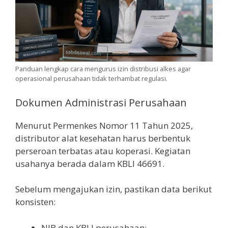
Panduan lengkap cara mengurus izin distribusi alkes agar
operasional perusahaan tidak terhambat regulasi.
Dokumen Administrasi Perusahaan
Menurut Permenkes Nomor 11 Tahun 2025,
distributor alat kesehatan harus berbentuk
perseroan terbatas atau koperasi. Kegiatan
usahanya berada dalam KBLI 46691.
Sebelum mengajukan izin, pastikan data berikut
konsisten:
NIB dan KBLI perusahaan;