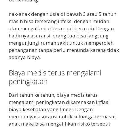
nak-anak dengan usia di bawah 3 atau 5 tahun
masih bisa terserang infeksi dengan mudah
atau mengalami cidera saat bermain. Dengan
hadirnya asuransi, orang tua bisa langsung
mengunjungi rumah sakit untuk memperoleh
penanganan tanpa perlu menunda karena tidak
adanya biaya.
Biaya medis terus mengalami
peningkatan
Dari tahun ke tahun, biaya medis terus
mengalami peningkatan dikarenakan inflasi
biaya kesehatan yang tinggi. Dengan
mempunyai asuransi untuk keluarga termasuk
anak maka bisa mengalihkan risiko tersebut