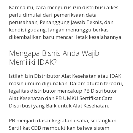
Karena itu, cara mengurus izin distribusi alkes
perlu dimulai dari pemeriksaan data
perusahaan, Penanggung Jawab Teknis, dan
kondisi gudang. Jangan menunggu berkas
dikembalikan baru mencari letak kesalahannya.
Mengapa Bisnis Anda Wajib
Memiliki IDAK?
Istilah Izin Distributor Alat Kesehatan atau IDAK
masih umum digunakan. Dalam aturan terbaru,
legalitas distributor mencakup PB Distributor
Alat Kesehatan dan PB UMKU Sertifikat Cara
Distribusi yang Baik untuk Alat Kesehatan.
PB menjadi dasar kegiatan usaha, sedangkan
Sertifikat CDB membuktikan bahwa sistem