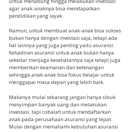
untuk menabung hingga melakukan investasi
agar anak-anaknya bisa mendapatkan
pendidikan yang layak.
Namun, untuk membuat anak-anak bisa sukses
bukan hanya dengan investasi saja, tetapi ada
hal lainnya yang juga penting yaitu asuransi.
Kehadiran asuransi untuk anak bukan hanya
sekedar menjaga kesehatannya saja tetapi juga
memberikan keamanan dan ketenangan
sehingga anak-anak bisa fokus belajar untuk
menggapai masa depan yang lebih baik.
Makanya mulai sekarang jangan hanya sibuk
menyimpan banyak uang dan melakukan
investasi, tapi cobalah untuk mendaftarkan
anak pada perusahaan asuransi yang tepat.
Mulai dengan memahami kebutuhan asuransi