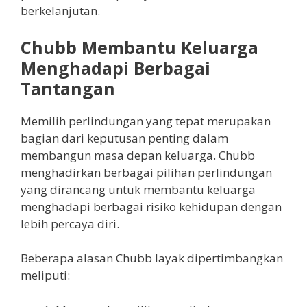
berkelanjutan.
Chubb Membantu Keluarga
Menghadapi Berbagai
Tantangan
Memilih perlindungan yang tepat merupakan
bagian dari keputusan penting dalam
membangun masa depan keluarga. Chubb
menghadirkan berbagai pilihan perlindungan
yang dirancang untuk membantu keluarga
menghadapi berbagai risiko kehidupan dengan
lebih percaya diri.
Beberapa alasan Chubb layak dipertimbangkan
meliputi: