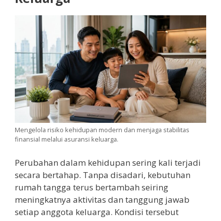
Mengelola risiko kehidupan modern dan menjaga stabilitas
finansial melalui asuransi keluarga.
Perubahan dalam kehidupan sering kali terjadi
secara bertahap. Tanpa disadari, kebutuhan
rumah tangga terus bertambah seiring
meningkatnya aktivitas dan tanggung jawab
setiap anggota keluarga. Kondisi tersebut