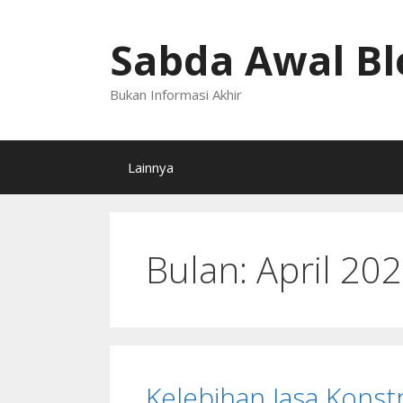
Langsung
ke
Sabda Awal Bl
isi
Bukan Informasi Akhir
Lainnya
Bulan:
April 20
Kelebihan Jasa Konst