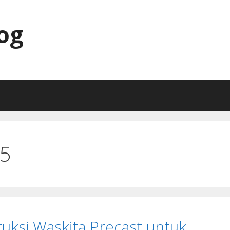
og
25
ruksi Waskita Precast untuk