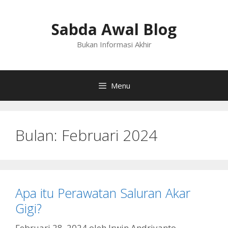
Langsung
ke
Sabda Awal Blog
isi
Bukan Informasi Akhir
Menu
Bulan:
Februari 2024
Apa itu Perawatan Saluran Akar
Gigi?
Februari 28, 2024
oleh
Irwin Andriyanto