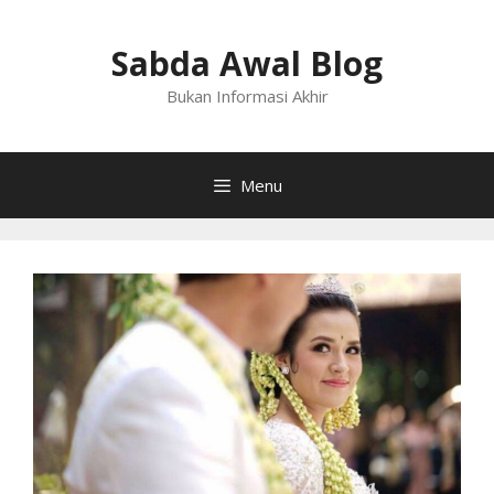
Langsung
ke
Sabda Awal Blog
isi
Bukan Informasi Akhir
Menu