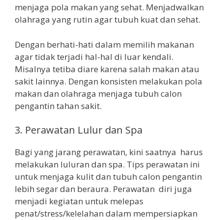
menjaga pola makan yang sehat. Menjadwalkan
olahraga yang rutin agar tubuh kuat dan sehat.
Dengan berhati-hati dalam memilih makanan
agar tidak terjadi hal-hal di luar kendali.
Misalnya tetiba diare karena salah makan atau
sakit lainnya. Dengan konsisten melakukan pola
makan dan olahraga menjaga tubuh calon
pengantin tahan sakit.
3. Perawatan Lulur dan Spa
Bagi yang jarang perawatan, kini saatnya harus
melakukan luluran dan spa. Tips perawatan ini
untuk menjaga kulit dan tubuh calon pengantin
lebih segar dan beraura. Perawatan diri juga
menjadi kegiatan untuk melepas
penat/stress/kelelahan dalam mempersiapkan