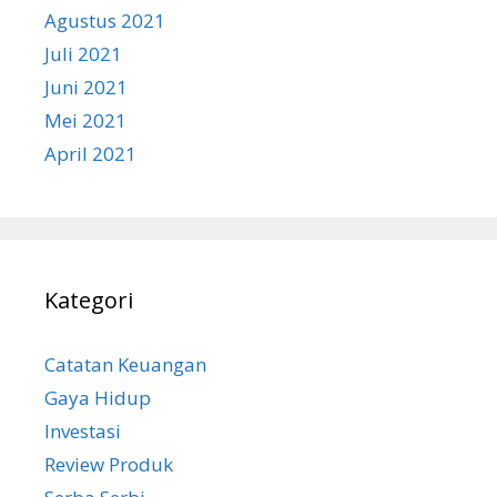
Agustus 2021
Juli 2021
Juni 2021
Mei 2021
April 2021
Kategori
Catatan Keuangan
Gaya Hidup
Investasi
Review Produk