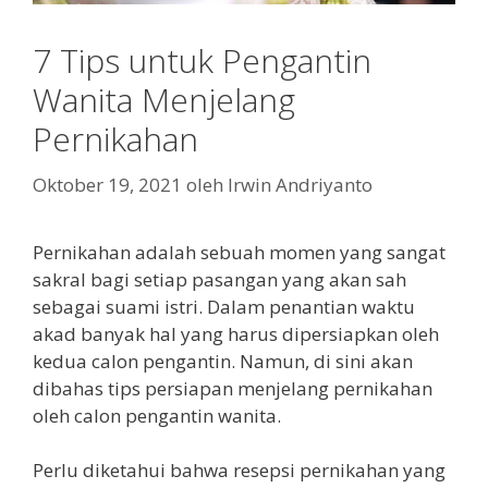
7 Tips untuk Pengantin
Wanita Menjelang
Pernikahan
Oktober 19, 2021
oleh
Irwin Andriyanto
Pernikahan adalah sebuah momen yang sangat
sakral bagi setiap pasangan yang akan sah
sebagai suami istri. Dalam penantian waktu
akad banyak hal yang harus dipersiapkan oleh
kedua calon pengantin. Namun, di sini akan
dibahas tips persiapan menjelang pernikahan
oleh calon pengantin wanita.
Perlu diketahui bahwa resepsi pernikahan yang