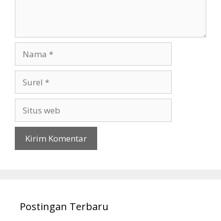
Nama
Surel
Situs
web
Postingan Terbaru