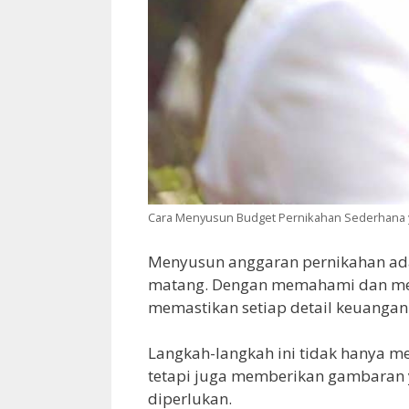
Cara Menyusun Budget Pernikahan Sederhana 
Menyusun anggaran pernikahan ad
matang. Dengan memahami dan meng
memastikan setiap detail keuangan 
Langkah-langkah ini tidak hanya m
tetapi juga memberikan gambaran 
diperlukan.