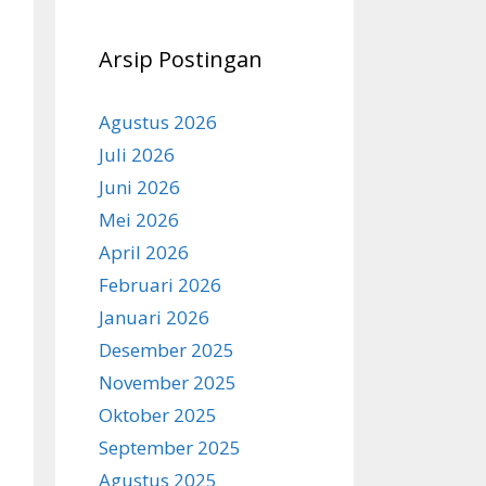
Arsip Postingan
Agustus 2026
Juli 2026
Juni 2026
Mei 2026
April 2026
Februari 2026
Januari 2026
Desember 2025
November 2025
Oktober 2025
September 2025
Agustus 2025