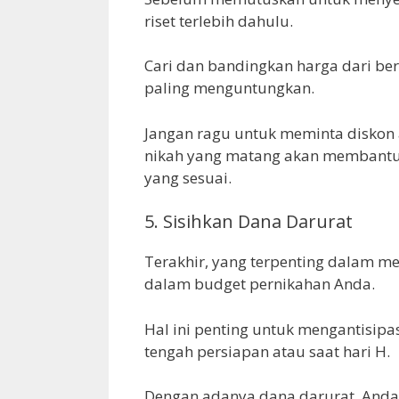
riset terlebih dahulu.
Cari dan bandingkan harga dari b
paling menguntungkan.
Jangan ragu untuk meminta diskon 
nikah yang matang akan membantu
yang sesuai.
5. Sisihkan Dana Darurat
Terakhir, yang terpenting dalam 
dalam budget pernikahan Anda.
Hal ini penting untuk mengantisip
tengah persiapan atau saat hari H.
Dengan adanya dana darurat, Anda