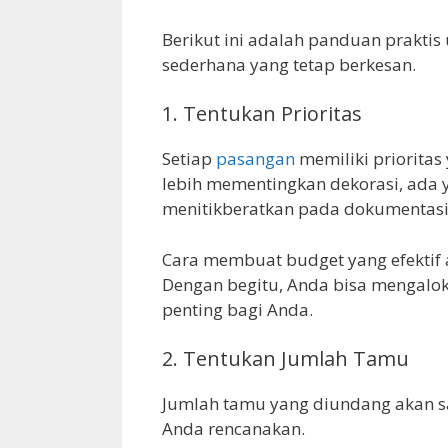
Berikut ini adalah panduan prakt
sederhana yang tetap berkesan.
1. Tentukan Prioritas
Setiap
pasangan
memiliki priorita
lebih mementingkan dekorasi, ada 
menitikberatkan pada dokumentasi
Cara membuat budget yang efektif
Dengan begitu, Anda bisa mengalo
penting bagi Anda.
2. Tentukan Jumlah Tamu
Jumlah tamu yang diundang akan s
Anda rencanakan.