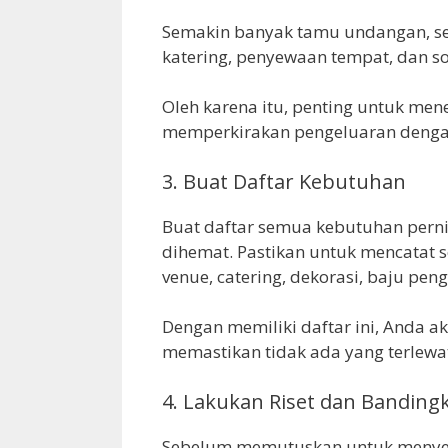
Semakin banyak tamu undangan, se
katering, penyewaan tempat, dan so
Oleh karena itu, penting untuk men
memperkirakan pengeluaran dengan
3. Buat Daftar Kebutuhan
Buat daftar semua kebutuhan perni
dihemat. Pastikan untuk mencatat s
venue, catering, dekorasi, baju peng
Dengan memiliki daftar ini, Anda 
memastikan tidak ada yang terlewa
4. Lakukan Riset dan Banding
Sebelum memutuskan untuk menyewa