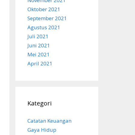
November 2021
Oktober 2021
September 2021
Agustus 2021
Juli 2021
Juni 2021
Mei 2021
April 2021
Kategori
Catatan Keuangan
Gaya Hidup