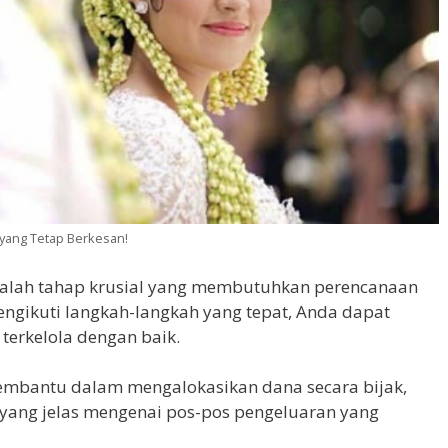
yang Tetap Berkesan!
alah tahap krusial yang membutuhkan perencanaan
ikuti langkah-langkah yang tepat, Anda dapat
terkelola dengan baik.
embantu dalam mengalokasikan dana secara bijak,
yang jelas mengenai pos-pos pengeluaran yang