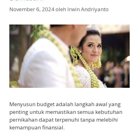
November 6, 2024
oleh
Irwin Andriyanto
Menyusun budget adalah langkah awal yang
penting untuk memastikan semua kebutuhan
pernikahan dapat terpenuhi tanpa melebihi
kemampuan finansial.