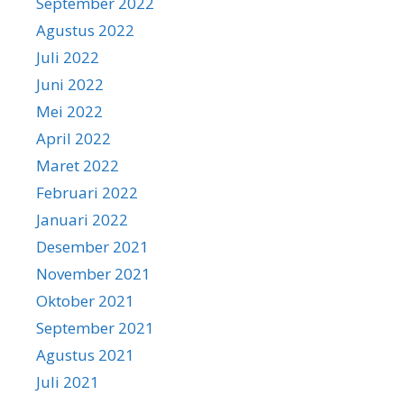
September 2022
Agustus 2022
Juli 2022
Juni 2022
Mei 2022
April 2022
Maret 2022
Februari 2022
Januari 2022
Desember 2021
November 2021
Oktober 2021
September 2021
Agustus 2021
Juli 2021