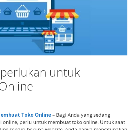
iperlukan untuk
Online
 Membuat Toko Online
– Bagi Anda yang sedang
nline, perlu untuk membuat toko online. Untuk saat
line sendiri berupa website. Anda hanya menggunakan