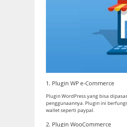
1. Plugin WP e-Commerce
Plugin WordPress yang bisa dipas
penggunaannya. Plugin ini berfung
wallet seperti paypal.
2. Plugin WooCommerce