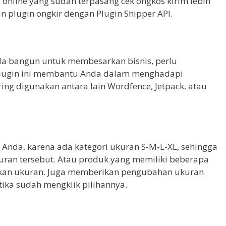
online yang sudah terpasang cek ongkos kirim lebih
lugin ongkir dengan Plugin Shipper API.
da bangun untuk membesarkan bisnis, perlu
lugin ini membantu Anda dalam menghadapi
ering digunakan antara lain Wordfence, Jetpack, atau
n Anda, karena ada kategori ukuran S-M-L-XL, sehingga
kuran tersebut. Atau produk yang memiliki beberapa
rkan ukuran. Juga memberikan pengubahan ukuran
ika sudah mengklik pilihannya.