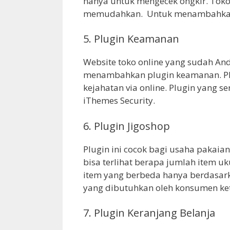
hanya untuk mengecek ongkir. Toko 
memudahkan. Untuk menambahkan p
5. Plugin Keamanan
Website toko online yang sudah An
menambahkan plugin keamanan. P
kejahatan via online. Plugin yang s
iThemes Security.
6. Plugin Jigoshop
Plugin ini cocok bagi usaha pakaia
bisa terlihat berapa jumlah item u
item yang berbeda hanya berdasa
yang dibutuhkan oleh konsumen ket
7. Plugin Keranjang Belanja