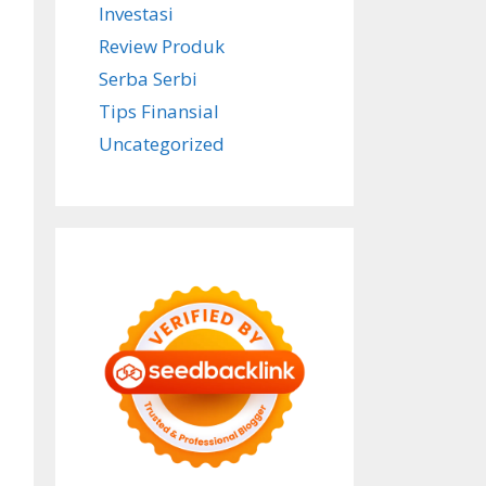
Investasi
Review Produk
Serba Serbi
Tips Finansial
Uncategorized