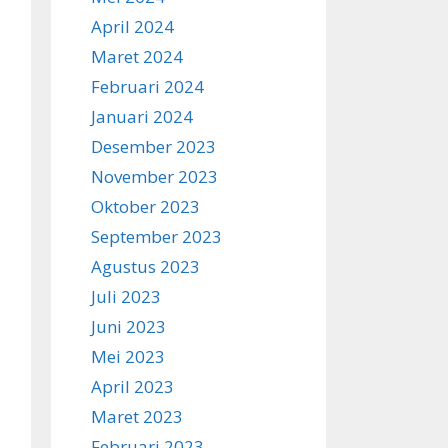
April 2024
Maret 2024
Februari 2024
Januari 2024
Desember 2023
November 2023
Oktober 2023
September 2023
Agustus 2023
Juli 2023
Juni 2023
Mei 2023
April 2023
Maret 2023
Februari 2023