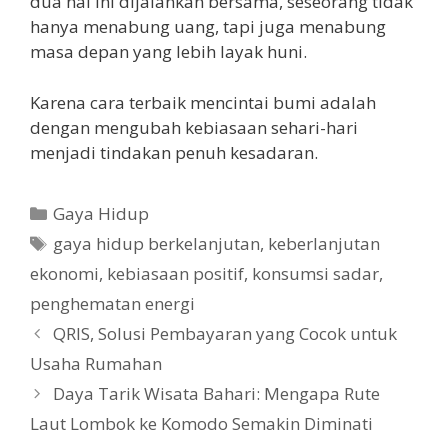
dua hal ini dijalankan bersama, seseorang tidak
hanya menabung uang, tapi juga menabung
masa depan yang lebih layak huni.
Karena cara terbaik mencintai bumi adalah
dengan mengubah kebiasaan sehari-hari
menjadi tindakan penuh kesadaran.
Kategori
Gaya Hidup
Tag
gaya hidup berkelanjutan
,
keberlanjutan
ekonomi
,
kebiasaan positif
,
konsumsi sadar
,
penghematan energi
QRIS, Solusi Pembayaran yang Cocok untuk
Usaha Rumahan
Daya Tarik Wisata Bahari: Mengapa Rute
Laut Lombok ke Komodo Semakin Diminati