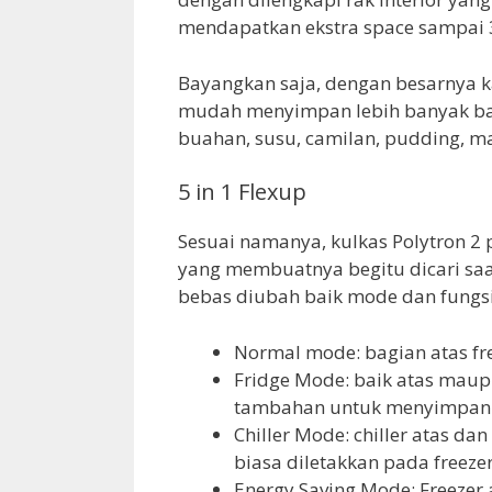
mendapatkan ekstra space sampai 
Bayangkan saja, dengan besarnya ka
mudah menyimpan lebih banyak bah
buahan, susu, camilan, pudding, m
5 in 1 Flexup
Sesuai namanya, kulkas Polytron 2
yang membuatnya begitu dicari saa
bebas diubah baik mode dan fungsi
Normal mode: bagian atas fre
Fridge Mode: baik atas maup
tambahan untuk menyimpan m
Chiller Mode: chiller atas d
biasa diletakkan pada freeze
Energy Saving Mode: Freezer