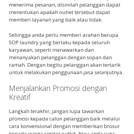
menerima pesanan, disinilah pelanggan dapat
menentukan apakah outlet tersebut dapat
memberi layanan yang baik atau tidak.
Sehingga anda perlu memberi arahan berupa
SOP laundry yang berlaku kepada seluruh
karyawan, seperti menawarkan dan
menanyakan pelanggan dengan sopan dan
ramah. Dengan begitu pelanggan akan tertarik
untuk melakukan penggunaan jasa selanjutnya.
Menjalankan Promosi dengan
Kreatif
Langkah terakhir, jangan lupa tawarkan
promosi kepada calon pelanggan baik melalui
cara konvensional dengan memberikan brosur
kepada warga sekitar outlet. Atau anda juga