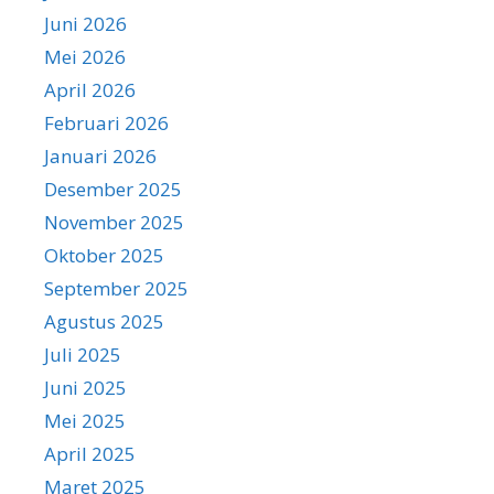
Juni 2026
Mei 2026
April 2026
Februari 2026
Januari 2026
Desember 2025
November 2025
Oktober 2025
September 2025
Agustus 2025
Juli 2025
Juni 2025
Mei 2025
April 2025
Maret 2025