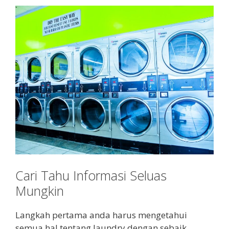
Cari Tahu Informasi Seluas
Mungkin
Langkah pertama anda harus mengetahui
semua hal tentang laundry dengan sebaik