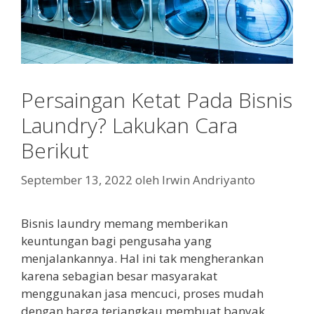
Persaingan Ketat Pada Bisnis
Laundry? Lakukan Cara
Berikut
September 13, 2022
oleh
Irwin Andriyanto
Bisnis laundry memang memberikan
keuntungan bagi pengusaha yang
menjalankannya. Hal ini tak mengherankan
karena sebagian besar masyarakat
menggunakan jasa mencuci, proses mudah
dengan harga terjangkau membuat banyak