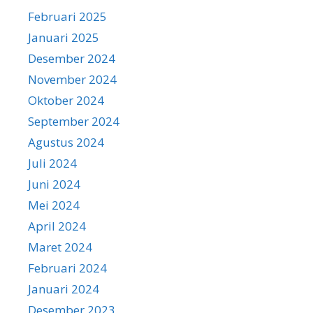
Februari 2025
Januari 2025
Desember 2024
November 2024
Oktober 2024
September 2024
Agustus 2024
Juli 2024
Juni 2024
Mei 2024
April 2024
Maret 2024
Februari 2024
Januari 2024
Desember 2023