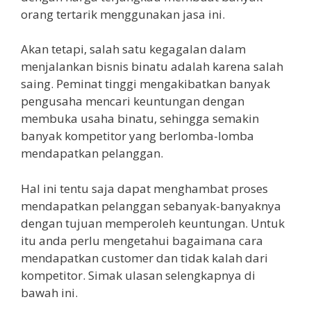
orang tertarik menggunakan jasa ini.
Akan tetapi, salah satu kegagalan dalam
menjalankan bisnis binatu adalah karena salah
saing. Peminat tinggi mengakibatkan banyak
pengusaha mencari keuntungan dengan
membuka usaha binatu, sehingga semakin
banyak kompetitor yang berlomba-lomba
mendapatkan pelanggan.
Hal ini tentu saja dapat menghambat proses
mendapatkan pelanggan sebanyak-banyaknya
dengan tujuan memperoleh keuntungan. Untuk
itu anda perlu mengetahui bagaimana cara
mendapatkan customer dan tidak kalah dari
kompetitor. Simak ulasan selengkapnya di
bawah ini.