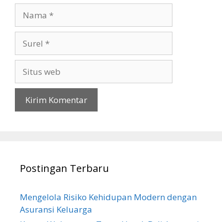
Nama
Surel
Situs
web
Postingan Terbaru
Mengelola Risiko Kehidupan Modern dengan
Asuransi Keluarga