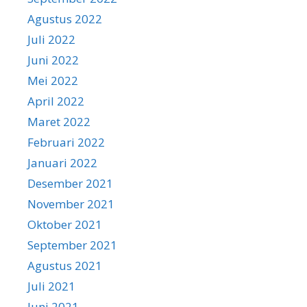
Agustus 2022
Juli 2022
Juni 2022
Mei 2022
April 2022
Maret 2022
Februari 2022
Januari 2022
Desember 2021
November 2021
Oktober 2021
September 2021
Agustus 2021
Juli 2021
Juni 2021