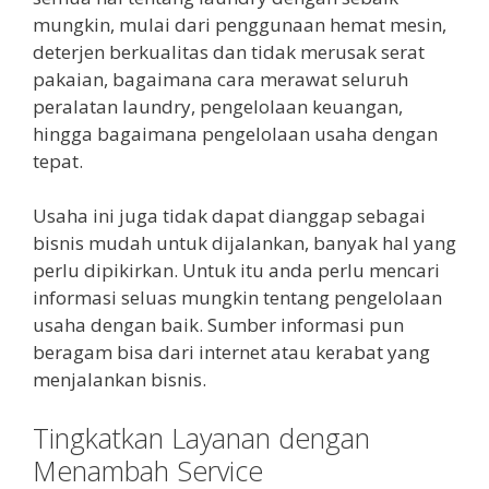
mungkin, mulai dari penggunaan hemat mesin,
deterjen berkualitas dan tidak merusak serat
pakaian, bagaimana cara merawat seluruh
peralatan laundry, pengelolaan keuangan,
hingga bagaimana pengelolaan usaha dengan
tepat.
Usaha ini juga tidak dapat dianggap sebagai
bisnis mudah untuk dijalankan, banyak hal yang
perlu dipikirkan. Untuk itu anda perlu mencari
informasi seluas mungkin tentang pengelolaan
usaha dengan baik. Sumber informasi pun
beragam bisa dari internet atau kerabat yang
menjalankan bisnis.
Tingkatkan Layanan dengan
Menambah Service