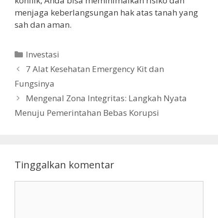
konflik, Anda bisa meminimalkan risiko dan
menjaga keberlangsungan hak atas tanah yang
sah dan aman.
Kategori
Investasi
7 Alat Kesehatan Emergency Kit dan
Fungsinya
Mengenal Zona Integritas: Langkah Nyata
Menuju Pemerintahan Bebas Korupsi
Tinggalkan komentar
Komentar