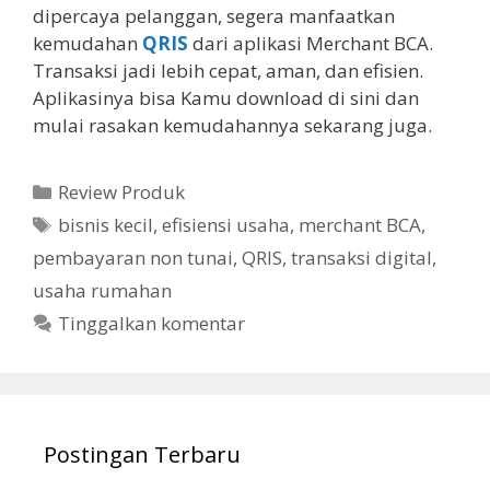
dipercaya pelanggan, segera manfaatkan
kemudahan
QRIS
dari aplikasi Merchant BCA.
Transaksi jadi lebih cepat, aman, dan efisien.
Aplikasinya bisa Kamu download di sini dan
mulai rasakan kemudahannya sekarang juga.
Kategori
Review Produk
Tag
bisnis kecil
,
efisiensi usaha
,
merchant BCA
,
pembayaran non tunai
,
QRIS
,
transaksi digital
,
usaha rumahan
Tinggalkan komentar
Postingan Terbaru