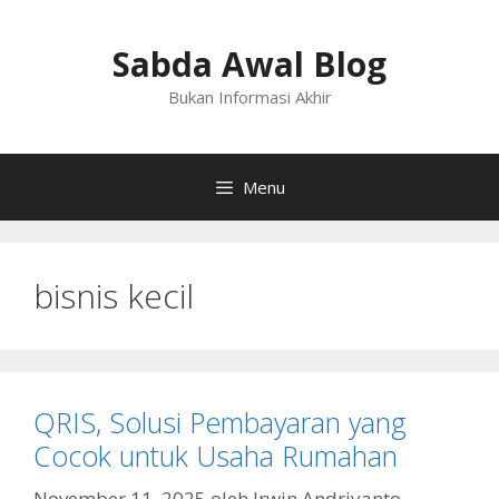
Langsung
ke
Sabda Awal Blog
isi
Bukan Informasi Akhir
Menu
bisnis kecil
QRIS, Solusi Pembayaran yang
Cocok untuk Usaha Rumahan
November 11, 2025
oleh
Irwin Andriyanto