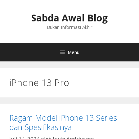
Langsung
ke
Sabda Awal Blog
isi
Bukan Informasi Akhir
Menu
iPhone 13 Pro
Ragam Model iPhone 13 Series
dan Spesifikasinya
Juli 14, 2024
oleh
Irwin Andriyanto