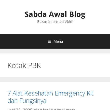
Langsung
ke
Sabda Awal Blog
isi
Bukan Informasi Akhir
Menu
Kotak P3K
7 Alat Kesehatan Emergency Kit
dan Fungsinya
Juni 22, 2025
oleh
Irwin Andriyanto