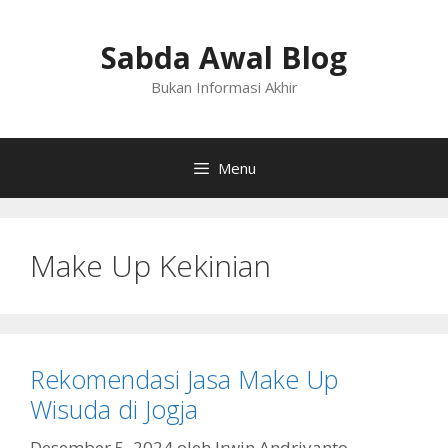
Langsung
ke
Sabda Awal Blog
isi
Bukan Informasi Akhir
Menu
Make Up Kekinian
Rekomendasi Jasa Make Up
Wisuda di Jogja
Desember 5, 2024
oleh
Irwin Andriyanto