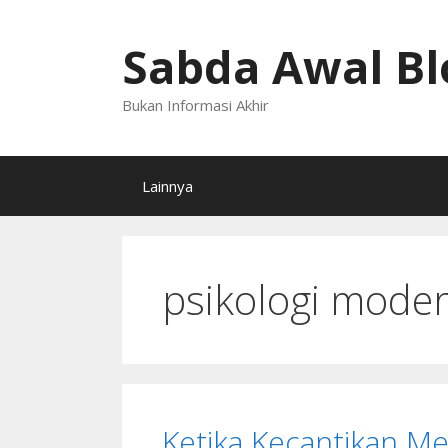
Langsung
ke
Sabda Awal Bl
isi
Bukan Informasi Akhir
Lainnya
psikologi mode
Ketika Kecantikan Me