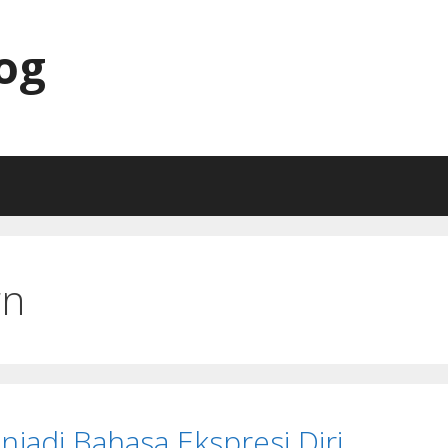
og
rn
njadi Bahasa Ekspresi Diri