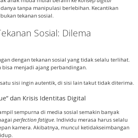
yak anak muda mulai beralih ke konsep
digital
adanya tanpa manipulasi berlebihan. Kecantikan
 bukan tekanan sosial.
Tekanan Sosial: Dilema
gan dengan tekanan sosial yang tidak selalu terlihat.
an bisa menjadi ajang perbandingan.
u sisi ingin autentik, di sisi lain takut tidak diterima.
e” dan Krisis Identitas Digital
tampil sempurna di media sosial semakin banyak
ebagai
perfection fatigue
. Individu merasa harus selalu
 depan kamera. Akibatnya, muncul ketidakseimbangan
hidup.