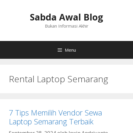
Langsung
ke
Sabda Awal Blog
isi
Bukan Informasi Akhir
Menu
Rental Laptop Semarang
7 Tips Memilih Vendor Sewa
Laptop Semarang Terbaik
September 28, 2024
oleh
Irwin Andriyanto