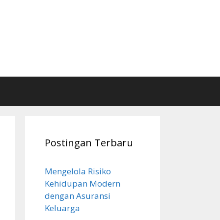
Postingan Terbaru
Mengelola Risiko
Kehidupan Modern
dengan Asuransi
Keluarga