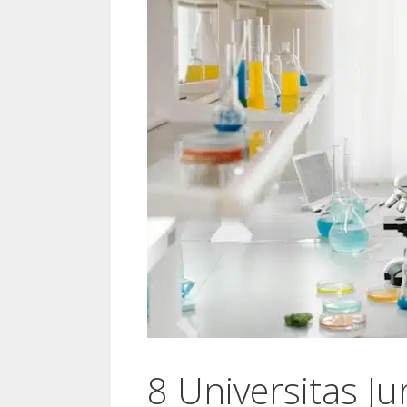
8 Universitas J