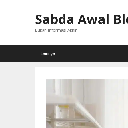
Langsung
ke
Sabda Awal Bl
isi
Bukan Informasi Akhir
Lainnya