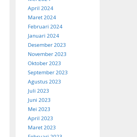
April 2024
Maret 2024
Februari 2024
Januari 2024
Desember 2023
November 2023
Oktober 2023
September 2023
Agustus 2023
Juli 2023
Juni 2023
Mei 2023
April 2023
Maret 2023
Februari 2023