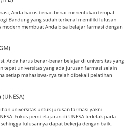
rmasi, Anda harus benar-benar menentukan tempat
nologi Bandung yang sudah terkenal memiliki lulusan
as modern membuat Anda bisa belajar farmasi dengan
UGM)
si, Anda harus benar-benar belajar di universitas yang
tepat universitas yang ada jurusan farmasi selain
a setiap mahasiswa-nya telah dibekali pelatihan
a (UNESA)
ihan universitas untuk jurusan farmasi yakni
 UNESA. Fokus pembelajaran di UNESA terletak pada
sehingga lulusannya dapat bekerja dengan baik.