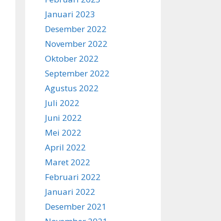
Januari 2023
Desember 2022
November 2022
Oktober 2022
September 2022
Agustus 2022
Juli 2022
Juni 2022
Mei 2022
April 2022
Maret 2022
Februari 2022
Januari 2022
Desember 2021