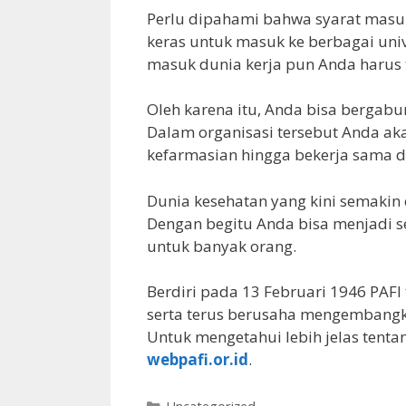
Perlu dipahami bahwa syarat masuk
keras untuk masuk ke berbagai univ
masuk dunia kerja pun Anda harus
Oleh karena itu, Anda bisa bergabu
Dalam organisasi tersebut Anda ak
kefarmasian hingga bekerja sama d
Dunia kesehatan yang kini semakin
Dengan begitu Anda bisa menjadi s
untuk banyak orang.
Berdiri pada 13 Februari 1946 PAFI 
serta terus berusaha mengembangkan
Untuk mengetahui lebih jelas tenta
webpafi.or.id
.
Kategori