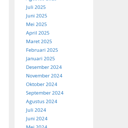
Juli 2025
Juni 2025
Mei 2025
April 2025
Maret 2025
Februari 2025
Januari 2025
Desember 2024
November 2024
Oktober 2024
September 2024
Agustus 2024
Juli 2024
Juni 2024
Mei 2024