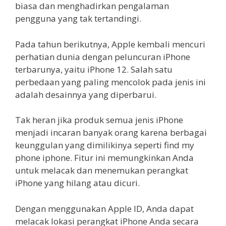
biasa dan menghadirkan pengalaman
pengguna yang tak tertandingi.
Pada tahun berikutnya, Apple kembali mencuri
perhatian dunia dengan peluncuran iPhone
terbarunya, yaitu iPhone 12. Salah satu
perbedaan yang paling mencolok pada jenis ini
adalah desainnya yang diperbarui.
Tak heran jika produk semua jenis iPhone
menjadi incaran banyak orang karena berbagai
keunggulan yang dimilikinya seperti find my
phone iphone. Fitur ini memungkinkan Anda
untuk melacak dan menemukan perangkat
iPhone yang hilang atau dicuri.
Dengan menggunakan Apple ID, Anda dapat
melacak lokasi perangkat iPhone Anda secara