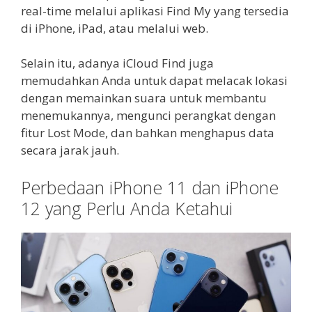
real-time melalui aplikasi Find My yang tersedia
di iPhone, iPad, atau melalui web.
Selain itu, adanya iCloud Find juga
memudahkan Anda untuk dapat melacak lokasi
dengan memainkan suara untuk membantu
menemukannya, mengunci perangkat dengan
fitur Lost Mode, dan bahkan menghapus data
secara jarak jauh.
Perbedaan iPhone 11 dan iPhone
12 yang Perlu Anda Ketahui