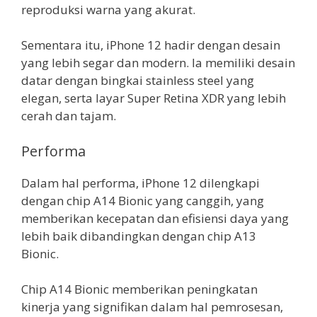
reproduksi warna yang akurat.
Sementara itu, iPhone 12 hadir dengan desain
yang lebih segar dan modern. Ia memiliki desain
datar dengan bingkai stainless steel yang
elegan, serta layar Super Retina XDR yang lebih
cerah dan tajam.
Performa
Dalam hal performa, iPhone 12 dilengkapi
dengan chip A14 Bionic yang canggih, yang
memberikan kecepatan dan efisiensi daya yang
lebih baik dibandingkan dengan chip A13
Bionic.
Chip A14 Bionic memberikan peningkatan
kinerja yang signifikan dalam hal pemrosesan,