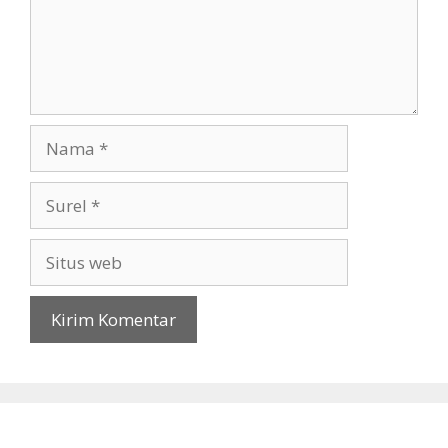
Nama
Surel
Situs
web