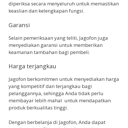
diperiksa secara menyeluruh untuk memastikan
keaslian dan kelengkapan fungsi.
Garansi
Selain pemeriksaan yang teliti, Jagofon juga
menyediakan garansi untuk memberikan
keamanan tambahan bagi pembeli.
Harga terjangkau
Jagofon berkomitmen untuk menyediakan harga
yang kompetitif dan terjangkau bagi
pelanggannya, sehingga Anda tidak perlu
membayar lebih mahal untuk mendapatkan
produk berkualitas tinggi.
Dengan berbelanja di Jagofon, Anda dapat