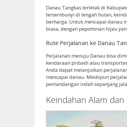
Danau Tangkas terletak di Kabupat
tersembunyi di tengah hutan, kein
berharga. Untuk mencapai danau i
biasa, dengan pepohonan hijau yan
Rute Perjalanan ke Danau Ta
Perjalanan menuju Danau bisa dimu
kendaraan pribadi atau transportas
Anda dapat melanjutkan perjalanan
mencapai danau. Meskipun perjal
pemandangan indah sepanjang jala
Keindahan Alam dan 