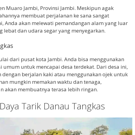
en Muaro Jambi, Provinsi Jambi. Meskipun agak
dahannya membuat perjalanan ke sana sangat
ni, Anda akan melewati pemandangan alam yang luar
g lebat dan udara segar yang menyegarkan.
ngkas
lai dari pusat kota Jambi. Anda bisa menggunakan
i umum untuk mencapai desa terdekat. Dari desa ini,
 dengan berjalan kaki atau menggunakan ojek untuk
anan mungkin memakan waktu dan tenaga,
n akan membuatnya terasa lebih ringan.
Daya Tarik Danau Tangkas