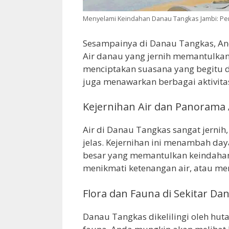
Menyelami Keindahan Danau Tangkas Jambi: Pe
Sesampainya di Danau Tangkas, A
Air danau yang jernih memantulkan 
menciptakan suasana yang begitu d
juga menawarkan berbagai aktivitas
Kejernihan Air dan Panorama
Air di Danau Tangkas sangat jerni
jelas. Kejernihan ini menambah day
besar yang memantulkan keindahan 
menikmati ketenangan air, atau me
Flora dan Fauna di Sekitar Da
Danau Tangkas dikelilingi oleh huta