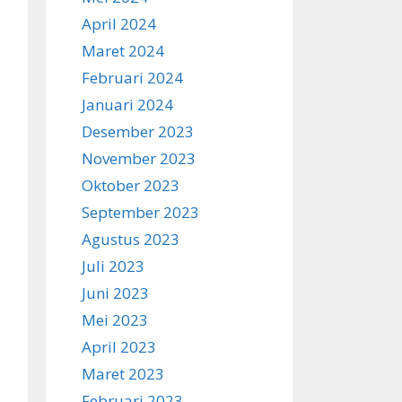
April 2024
Maret 2024
Februari 2024
Januari 2024
Desember 2023
November 2023
Oktober 2023
September 2023
Agustus 2023
Juli 2023
Juni 2023
Mei 2023
April 2023
Maret 2023
Februari 2023