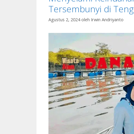
Tersembunyi di Ten
Agustus 2, 2024
oleh
Irwin Andriyanto