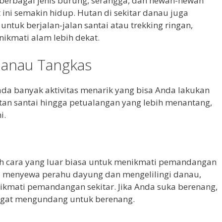
berbagai jenis burung, serangga, dan hewan-hewan
ini semakin hidup. Hutan di sekitar danau juga
tuk berjalan-jalan santai atau trekking ringan,
kmati alam lebih dekat.
 Danau Tangkas
ada banyak aktivitas menarik yang bisa Anda lakukan
tan santai hingga petualangan yang lebih menantang,
i.
h cara yang luar biasa untuk menikmati pemandangan
a menyewa perahu dayung dan mengelilingi danau,
kmati pemandangan sekitar. Jika Anda suka berenang,
angat mengundang untuk berenang.