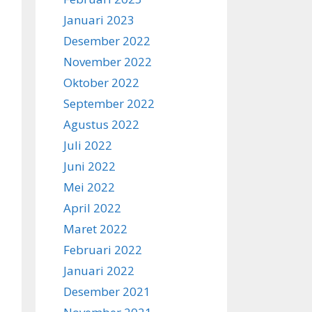
Januari 2023
Desember 2022
November 2022
Oktober 2022
September 2022
Agustus 2022
Juli 2022
Juni 2022
Mei 2022
April 2022
Maret 2022
Februari 2022
Januari 2022
Desember 2021