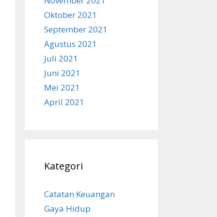
November 2021
Oktober 2021
September 2021
Agustus 2021
Juli 2021
Juni 2021
Mei 2021
April 2021
Kategori
Catatan Keuangan
Gaya Hidup