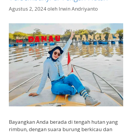
Agustus 2, 2024
oleh
Irwin Andriyanto
Bayangkan Anda berada di tengah hutan yang
rimbun, dengan suara burung berkicau dan