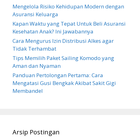
Mengelola Risiko Kehidupan Modern dengan
Asuransi Keluarga
Kapan Waktu yang Tepat Untuk Beli Asuransi
Kesehatan Anak? Ini Jawabannya
Cara Mengurus Izin Distribusi Alkes agar
Tidak Terhambat
Tips Memilih Paket Sailing Komodo yang
Aman dan Nyaman
Panduan Pertolongan Pertama: Cara
Mengatasi Gusi Bengkak Akibat Sakit Gigi
Membandel
Arsip Postingan