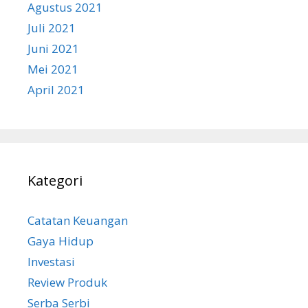
Agustus 2021
Juli 2021
Juni 2021
Mei 2021
April 2021
Kategori
Catatan Keuangan
Gaya Hidup
Investasi
Review Produk
Serba Serbi