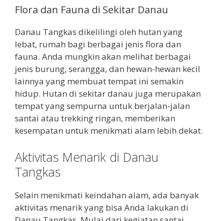
Flora dan Fauna di Sekitar Danau
Danau Tangkas dikelilingi oleh hutan yang
lebat, rumah bagi berbagai jenis flora dan
fauna. Anda mungkin akan melihat berbagai
jenis burung, serangga, dan hewan-hewan kecil
lainnya yang membuat tempat ini semakin
hidup. Hutan di sekitar danau juga merupakan
tempat yang sempurna untuk berjalan-jalan
santai atau trekking ringan, memberikan
kesempatan untuk menikmati alam lebih dekat.
Aktivitas Menarik di Danau
Tangkas
Selain menikmati keindahan alam, ada banyak
aktivitas menarik yang bisa Anda lakukan di
Danau Tangkas. Mulai dari kegiatan santai