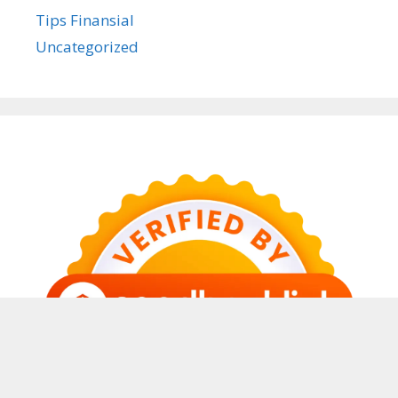
Tips Finansial
Uncategorized