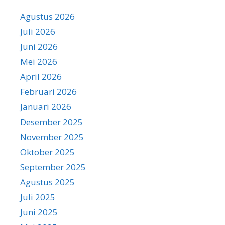
Agustus 2026
Juli 2026
Juni 2026
Mei 2026
April 2026
Februari 2026
Januari 2026
Desember 2025
November 2025
Oktober 2025
September 2025
Agustus 2025
Juli 2025
Juni 2025