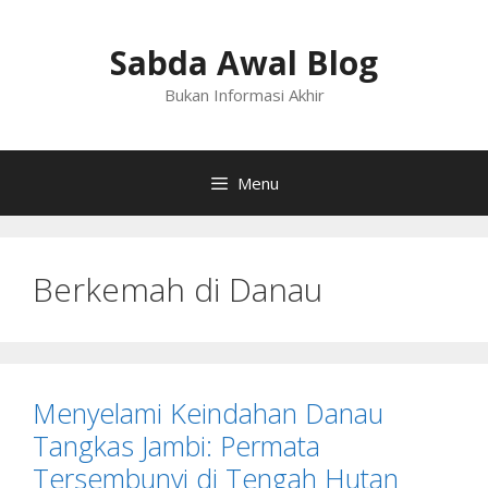
Langsung
ke
Sabda Awal Blog
isi
Bukan Informasi Akhir
Menu
Berkemah di Danau
Menyelami Keindahan Danau
Tangkas Jambi: Permata
Tersembunyi di Tengah Hutan