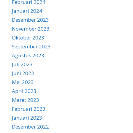
Februari 2024
Januari 2024
Desember 2023
November 2023
Oktober 2023
September 2023
Agustus 2023
Juli 2023
Juni 2023
Mei 2023
April 2023
Maret 2023
Februari 2023
Januari 2023
Desember 2022