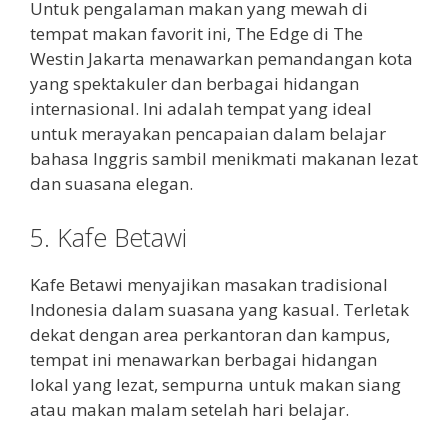
Untuk pengalaman makan yang mewah di
tempat makan favorit ini, The Edge di The
Westin Jakarta menawarkan pemandangan kota
yang spektakuler dan berbagai hidangan
internasional. Ini adalah tempat yang ideal
untuk merayakan pencapaian dalam belajar
bahasa Inggris sambil menikmati makanan lezat
dan suasana elegan.
5. Kafe Betawi
Kafe Betawi menyajikan masakan tradisional
Indonesia dalam suasana yang kasual. Terletak
dekat dengan area perkantoran dan kampus,
tempat ini menawarkan berbagai hidangan
lokal yang lezat, sempurna untuk makan siang
atau makan malam setelah hari belajar.