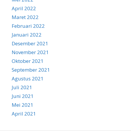
April 2022
Maret 2022
Februari 2022
Januari 2022
Desember 2021
November 2021
Oktober 2021
September 2021
Agustus 2021
Juli 2021
Juni 2021
Mei 2021
April 2021