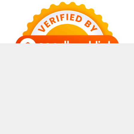
© 2026 Sabda Awal Blog
• Dibangun dengan
GeneratePress