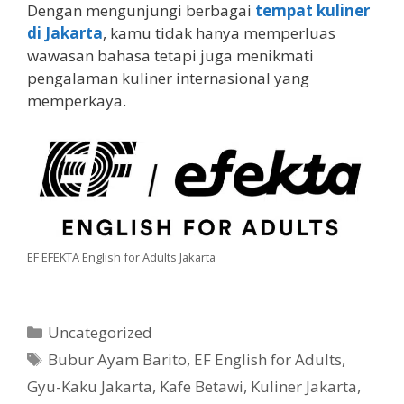
Dengan mengunjungi berbagai
tempat kuliner
di Jakarta
, kamu tidak hanya memperluas
wawasan bahasa tetapi juga menikmati
pengalaman kuliner internasional yang
memperkaya.
EF EFEKTA English for Adults Jakarta
Kategori
Uncategorized
Tag
Bubur Ayam Barito
,
EF English for Adults
,
Gyu-Kaku Jakarta
,
Kafe Betawi
,
Kuliner Jakarta
,