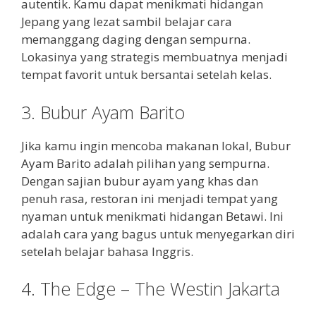
autentik. Kamu dapat menikmati hidangan
Jepang yang lezat sambil belajar cara
memanggang daging dengan sempurna.
Lokasinya yang strategis membuatnya menjadi
tempat favorit untuk bersantai setelah kelas.
3. Bubur Ayam Barito
Jika kamu ingin mencoba makanan lokal, Bubur
Ayam Barito adalah pilihan yang sempurna.
Dengan sajian bubur ayam yang khas dan
penuh rasa, restoran ini menjadi tempat yang
nyaman untuk menikmati hidangan Betawi. Ini
adalah cara yang bagus untuk menyegarkan diri
setelah belajar bahasa Inggris.
4. The Edge – The Westin Jakarta