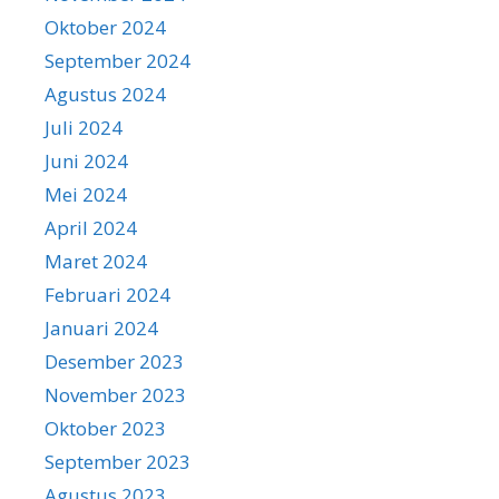
Oktober 2024
September 2024
Agustus 2024
Juli 2024
Juni 2024
Mei 2024
April 2024
Maret 2024
Februari 2024
Januari 2024
Desember 2023
November 2023
Oktober 2023
September 2023
Agustus 2023