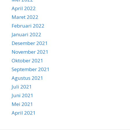
April 2022
Maret 2022
Februari 2022
Januari 2022
Desember 2021
November 2021
Oktober 2021
September 2021
Agustus 2021
Juli 2021
Juni 2021
Mei 2021
April 2021