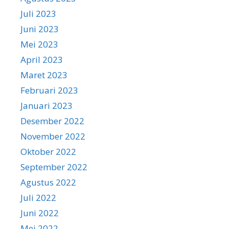
Juli 2023
Juni 2023
Mei 2023
April 2023
Maret 2023
Februari 2023
Januari 2023
Desember 2022
November 2022
Oktober 2022
September 2022
Agustus 2022
Juli 2022
Juni 2022
Mei 2022