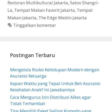
Restoran Multikultural Jakarta
,
Satoo Shangri-
La
,
Tempat Makan Favorit Jakarta
,
Tempat
Makan Jakarta
,
The Edge Westin Jakarta
Tinggalkan komentar
Postingan Terbaru
Mengelola Risiko Kehidupan Modern dengan
Asuransi Keluarga
Kapan Waktu yang Tepat Untuk Beli Asuransi
Kesehatan Anak? Ini Jawabannya
Cara Mengurus Izin Distribusi Alkes agar
Tidak Terhambat
Tips Memilih Paket Sailing Komodo yang