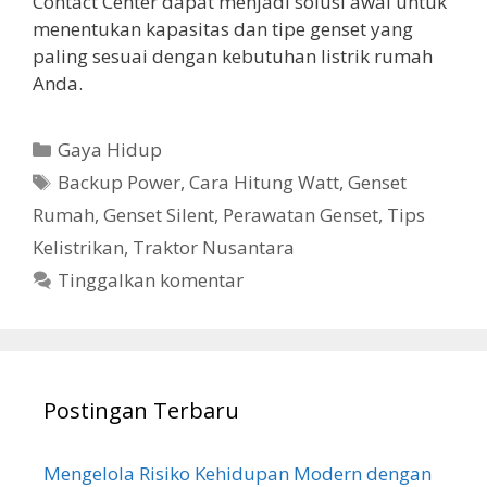
Contact Center dapat menjadi solusi awal untuk
menentukan kapasitas dan tipe genset yang
paling sesuai dengan kebutuhan listrik rumah
Anda.
Kategori
Gaya Hidup
Tag
Backup Power
,
Cara Hitung Watt
,
Genset
Rumah
,
Genset Silent
,
Perawatan Genset
,
Tips
Kelistrikan
,
Traktor Nusantara
Tinggalkan komentar
Postingan Terbaru
Mengelola Risiko Kehidupan Modern dengan