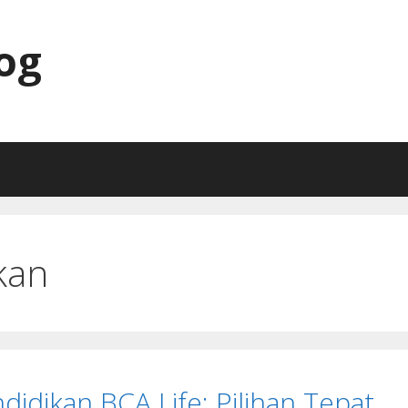
og
kan
didikan BCA Life: Pilihan Tepat