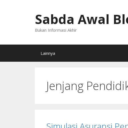
Langsung
ke
Sabda Awal Bl
isi
Bukan Informasi Akhir
Lainnya
Jenjang Pendidi
Simulasi Asuransi Pen