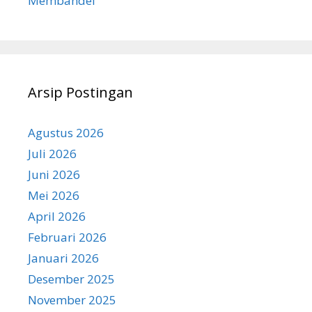
Membandel
Arsip Postingan
Agustus 2026
Juli 2026
Juni 2026
Mei 2026
April 2026
Februari 2026
Januari 2026
Desember 2025
November 2025