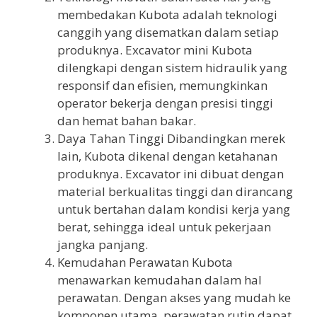
membedakan Kubota adalah teknologi
canggih yang disematkan dalam setiap
produknya. Excavator mini Kubota
dilengkapi dengan sistem hidraulik yang
responsif dan efisien, memungkinkan
operator bekerja dengan presisi tinggi
dan hemat bahan bakar.
Daya Tahan Tinggi Dibandingkan merek
lain, Kubota dikenal dengan ketahanan
produknya. Excavator ini dibuat dengan
material berkualitas tinggi dan dirancang
untuk bertahan dalam kondisi kerja yang
berat, sehingga ideal untuk pekerjaan
jangka panjang.
Kemudahan Perawatan Kubota
menawarkan kemudahan dalam hal
perawatan. Dengan akses yang mudah ke
komponen utama, perawatan rutin dapat