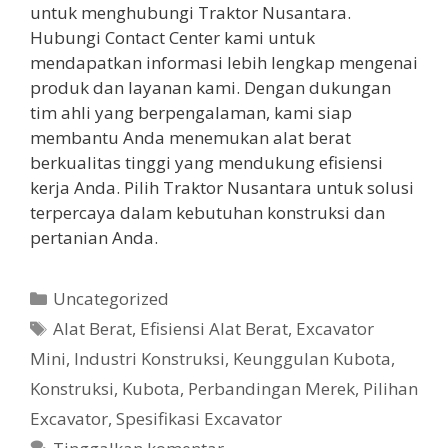
untuk menghubungi Traktor Nusantara.
Hubungi Contact Center kami untuk
mendapatkan informasi lebih lengkap mengenai
produk dan layanan kami. Dengan dukungan
tim ahli yang berpengalaman, kami siap
membantu Anda menemukan alat berat
berkualitas tinggi yang mendukung efisiensi
kerja Anda. Pilih Traktor Nusantara untuk solusi
terpercaya dalam kebutuhan konstruksi dan
pertanian Anda.
Kategori
Uncategorized
Tag
Alat Berat
,
Efisiensi Alat Berat
,
Excavator
Mini
,
Industri Konstruksi
,
Keunggulan Kubota
,
Konstruksi
,
Kubota
,
Perbandingan Merek
,
Pilihan
Excavator
,
Spesifikasi Excavator