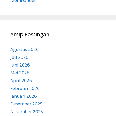
Membandel
Arsip Postingan
Agustus 2026
Juli 2026
Juni 2026
Mei 2026
April 2026
Februari 2026
Januari 2026
Desember 2025
November 2025