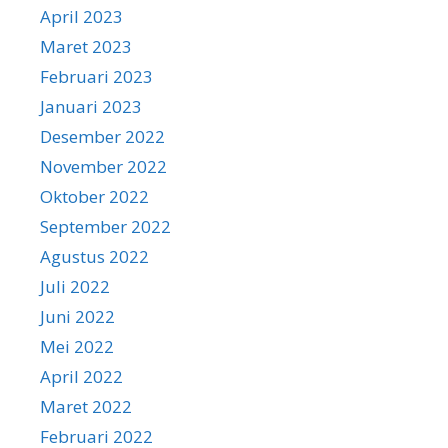
April 2023
Maret 2023
Februari 2023
Januari 2023
Desember 2022
November 2022
Oktober 2022
September 2022
Agustus 2022
Juli 2022
Juni 2022
Mei 2022
April 2022
Maret 2022
Februari 2022