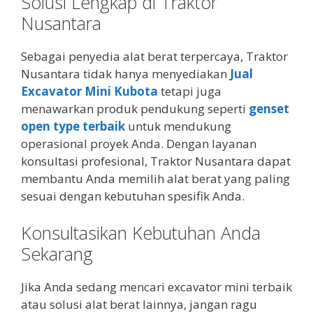
Solusi Lengkap di Traktor
Nusantara
Sebagai penyedia alat berat terpercaya, Traktor
Nusantara tidak hanya menyediakan
Jual
Excavator Mini Kubota
tetapi juga
menawarkan produk pendukung seperti
genset
open type terbaik
untuk mendukung
operasional proyek Anda. Dengan layanan
konsultasi profesional, Traktor Nusantara dapat
membantu Anda memilih alat berat yang paling
sesuai dengan kebutuhan spesifik Anda.
Konsultasikan Kebutuhan Anda
Sekarang
Jika Anda sedang mencari excavator mini terbaik
atau solusi alat berat lainnya, jangan ragu