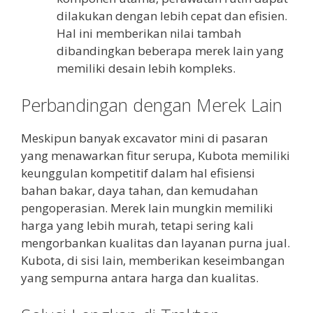
dilakukan dengan lebih cepat dan efisien.
Hal ini memberikan nilai tambah
dibandingkan beberapa merek lain yang
memiliki desain lebih kompleks.
Perbandingan dengan Merek Lain
Meskipun banyak excavator mini di pasaran
yang menawarkan fitur serupa, Kubota memiliki
keunggulan kompetitif dalam hal efisiensi
bahan bakar, daya tahan, dan kemudahan
pengoperasian. Merek lain mungkin memiliki
harga yang lebih murah, tetapi sering kali
mengorbankan kualitas dan layanan purna jual.
Kubota, di sisi lain, memberikan keseimbangan
yang sempurna antara harga dan kualitas.