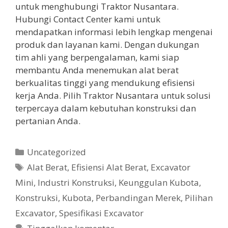
untuk menghubungi Traktor Nusantara.
Hubungi Contact Center kami untuk
mendapatkan informasi lebih lengkap mengenai
produk dan layanan kami. Dengan dukungan
tim ahli yang berpengalaman, kami siap
membantu Anda menemukan alat berat
berkualitas tinggi yang mendukung efisiensi
kerja Anda. Pilih Traktor Nusantara untuk solusi
terpercaya dalam kebutuhan konstruksi dan
pertanian Anda.
Kategori
Uncategorized
Tag
Alat Berat
,
Efisiensi Alat Berat
,
Excavator
Mini
,
Industri Konstruksi
,
Keunggulan Kubota
,
Konstruksi
,
Kubota
,
Perbandingan Merek
,
Pilihan
Excavator
,
Spesifikasi Excavator