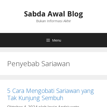
Langsung
ke
Sabda Awal Blog
isi
Bukan Informasi Akhir
Menu
Penyebab Sariawan
5 Cara Mengobati Sariawan yang
Tak Kunjung Sembuh
Oktober 4, 2024
oleh
Irwin Andriyanto