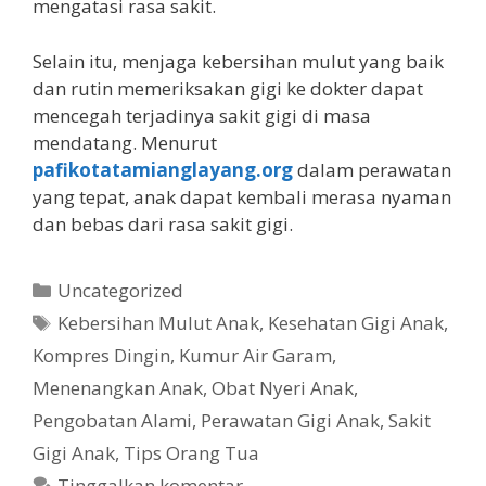
mengatasi rasa sakit.
Selain itu, menjaga kebersihan mulut yang baik
dan rutin memeriksakan gigi ke dokter dapat
mencegah terjadinya sakit gigi di masa
mendatang. Menurut
pafikotatamianglayang.org
dalam perawatan
yang tepat, anak dapat kembali merasa nyaman
dan bebas dari rasa sakit gigi.
Kategori
Uncategorized
Tag
Kebersihan Mulut Anak
,
Kesehatan Gigi Anak
,
Kompres Dingin
,
Kumur Air Garam
,
Menenangkan Anak
,
Obat Nyeri Anak
,
Pengobatan Alami
,
Perawatan Gigi Anak
,
Sakit
Gigi Anak
,
Tips Orang Tua
Tinggalkan komentar