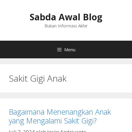
Langsung
ke
Sabda Awal Blog
isi
Bukan Informasi Akhir
Menu
Sakit Gigi Anak
Bagaimana Menenangkan Anak
yang Mengalami Sakit Gigi?
Juli 7, 2024
oleh
Irwin Andriyanto