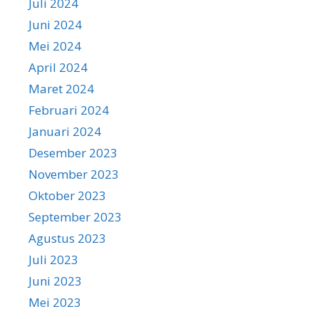
Juli 2024
Juni 2024
Mei 2024
April 2024
Maret 2024
Februari 2024
Januari 2024
Desember 2023
November 2023
Oktober 2023
September 2023
Agustus 2023
Juli 2023
Juni 2023
Mei 2023