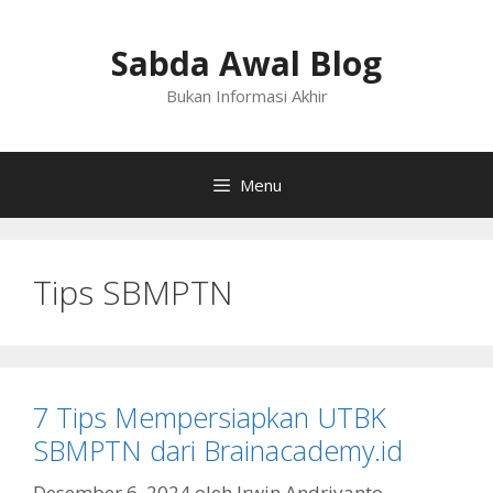
Langsung
ke
Sabda Awal Blog
isi
Bukan Informasi Akhir
Menu
Tips SBMPTN
7 Tips Mempersiapkan UTBK
SBMPTN dari Brainacademy.id
Desember 6, 2024
oleh
Irwin Andriyanto