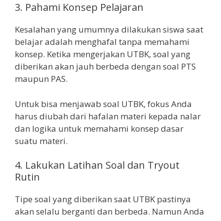
3. Pahami Konsep Pelajaran
Kesalahan yang umumnya dilakukan siswa saat
belajar adalah menghafal tanpa memahami
konsep. Ketika mengerjakan UTBK, soal yang
diberikan akan jauh berbeda dengan soal PTS
maupun PAS.
Untuk bisa menjawab soal UTBK, fokus Anda
harus diubah dari hafalan materi kepada nalar
dan logika untuk memahami konsep dasar
suatu materi.
4. Lakukan Latihan Soal dan Tryout
Rutin
Tipe soal yang diberikan saat UTBK pastinya
akan selalu berganti dan berbeda. Namun Anda