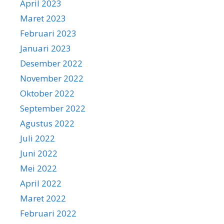
April 2023
Maret 2023
Februari 2023
Januari 2023
Desember 2022
November 2022
Oktober 2022
September 2022
Agustus 2022
Juli 2022
Juni 2022
Mei 2022
April 2022
Maret 2022
Februari 2022