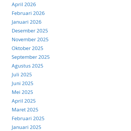
April 2026
Februari 2026
Januari 2026
Desember 2025
November 2025
Oktober 2025
September 2025
Agustus 2025
Juli 2025
Juni 2025
Mei 2025
April 2025
Maret 2025
Februari 2025
Januari 2025