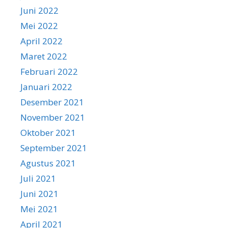
Juni 2022
Mei 2022
April 2022
Maret 2022
Februari 2022
Januari 2022
Desember 2021
November 2021
Oktober 2021
September 2021
Agustus 2021
Juli 2021
Juni 2021
Mei 2021
April 2021