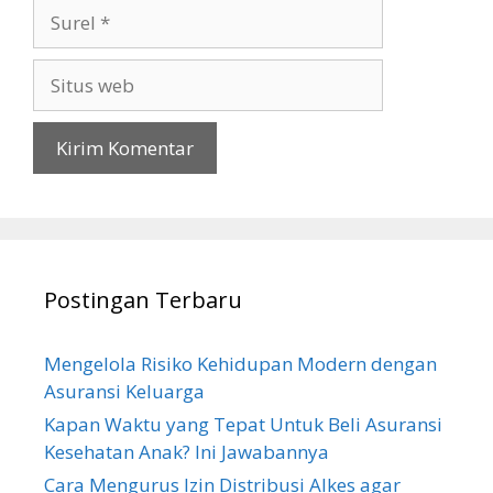
Surel
Situs
web
Postingan Terbaru
Mengelola Risiko Kehidupan Modern dengan
Asuransi Keluarga
Kapan Waktu yang Tepat Untuk Beli Asuransi
Kesehatan Anak? Ini Jawabannya
Cara Mengurus Izin Distribusi Alkes agar