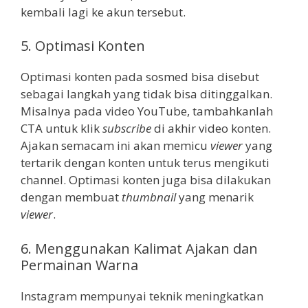
kembali lagi ke akun tersebut.
5. Optimasi Konten
Optimasi konten pada sosmed bisa disebut
sebagai langkah yang tidak bisa ditinggalkan.
Misalnya pada video YouTube, tambahkanlah
CTA untuk klik
subscribe
di akhir video konten.
Ajakan semacam ini akan memicu
viewer
yang
tertarik dengan konten untuk terus mengikuti
channel. Optimasi konten juga bisa dilakukan
dengan membuat
thumbnail
yang menarik
viewer
.
6. Menggunakan Kalimat Ajakan dan
Permainan Warna
Instagram mempunyai teknik meningkatkan