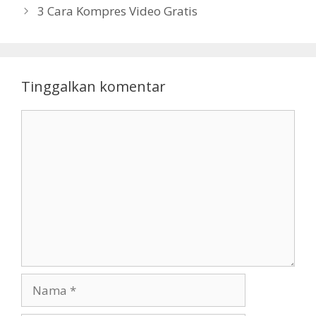
3 Cara Kompres Video Gratis
Tinggalkan komentar
Komentar
Nama