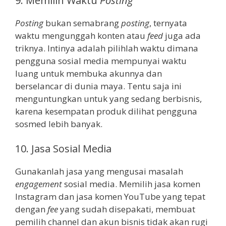
9. Memilih Waktu
Posting
Posting
bukan semabrang
posting
, ternyata
waktu mengunggah konten atau
feed
juga ada
triknya. Intinya adalah pilihlah waktu dimana
pengguna sosial media mempunyai waktu
luang untuk membuka akunnya dan
berselancar di dunia maya. Tentu saja ini
menguntungkan untuk yang sedang berbisnis,
karena kesempatan produk dilihat pengguna
sosmed lebih banyak.
10. Jasa Sosial Media
Gunakanlah jasa yang mengusai masalah
engagement
sosial media. Memilih jasa komen
Instagram dan jasa komen YouTube yang tepat
dengan
fee
yang sudah disepakati, membuat
pemilih channel dan akun bisnis tidak akan rugi