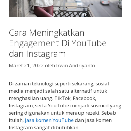
Cara Meningkatkan
Engagement Di YouTube
dan Instagram
Maret 21, 2022
oleh
Irwin Andriyanto
Di zaman teknologi seperti sekarang, sosial
media menjadi salah satu alternatif untuk
menghasilan uang. TikTok, Facebook,
Instagram, serta YouTube menjadi sosmed yang
sering digunakan untuk meraup rezeki. Sebab
itulah,
jasa komen YouTube
dan jasa komen
Instagram sangat dibutuhkan.