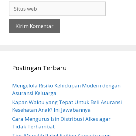
Situs
web
Postingan Terbaru
Mengelola Risiko Kehidupan Modern dengan
Asuransi Keluarga
Kapan Waktu yang Tepat Untuk Beli Asuransi
Kesehatan Anak? Ini Jawabannya
Cara Mengurus Izin Distribusi Alkes agar
Tidak Terhambat
Tips Memilih Paket Sailing Komodo yang