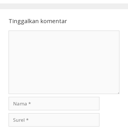
Tinggalkan komentar
Komentar
Nama
Surel