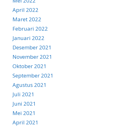
Mei 2022
April 2022
Maret 2022
Februari 2022
Januari 2022
Desember 2021
November 2021
Oktober 2021
September 2021
Agustus 2021
Juli 2021
Juni 2021
Mei 2021
April 2021