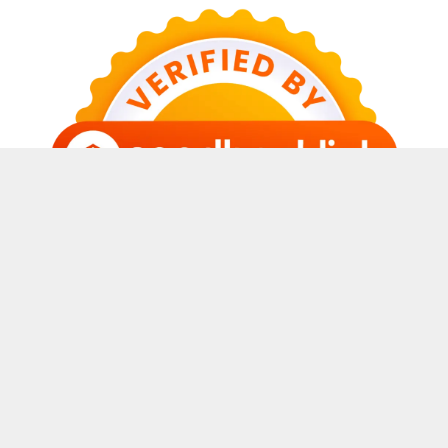
© 2026 Sabda Awal Blog
• Dibangun dengan
GeneratePress