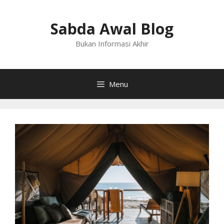
Langsung
ke
Sabda Awal Blog
isi
Bukan Informasi Akhir
Menu