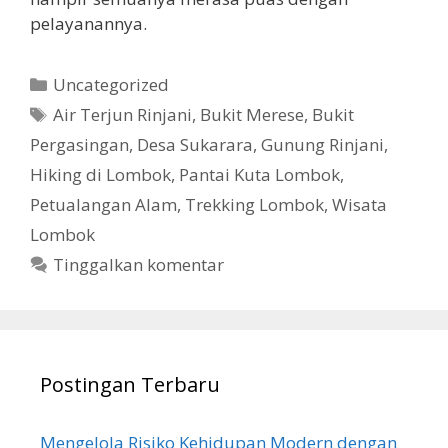
pelayanannya.
Kategori
Uncategorized
Tag
Air Terjun Rinjani
,
Bukit Merese
,
Bukit
Pergasingan
,
Desa Sukarara
,
Gunung Rinjani
,
Hiking di Lombok
,
Pantai Kuta Lombok
,
Petualangan Alam
,
Trekking Lombok
,
Wisata
Lombok
Tinggalkan komentar
Postingan Terbaru
Mengelola Risiko Kehidupan Modern dengan