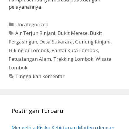
pelayanannya.
Kategori
Uncategorized
Tag
Air Terjun Rinjani
,
Bukit Merese
,
Bukit
Pergasingan
,
Desa Sukarara
,
Gunung Rinjani
,
Hiking di Lombok
,
Pantai Kuta Lombok
,
Petualangan Alam
,
Trekking Lombok
,
Wisata
Lombok
Tinggalkan komentar
Postingan Terbaru
Mengelola Risiko Kehidupan Modern dengan