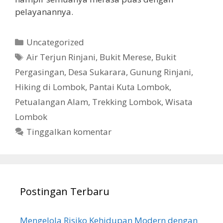
pelayanannya.
Kategori
Uncategorized
Tag
Air Terjun Rinjani
,
Bukit Merese
,
Bukit
Pergasingan
,
Desa Sukarara
,
Gunung Rinjani
,
Hiking di Lombok
,
Pantai Kuta Lombok
,
Petualangan Alam
,
Trekking Lombok
,
Wisata
Lombok
Tinggalkan komentar
Postingan Terbaru
Mengelola Risiko Kehidupan Modern dengan