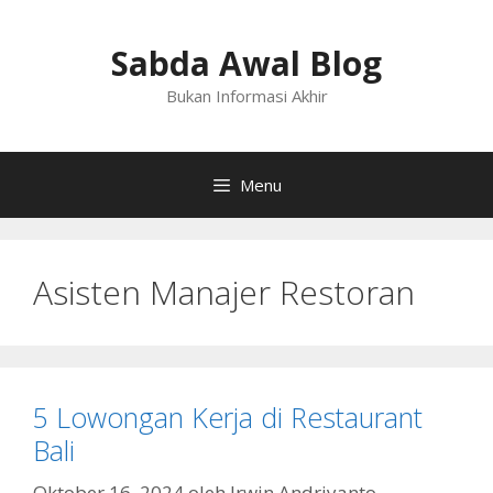
Langsung
ke
Sabda Awal Blog
isi
Bukan Informasi Akhir
Menu
Asisten Manajer Restoran
5 Lowongan Kerja di Restaurant
Bali
Oktober 16, 2024
oleh
Irwin Andriyanto