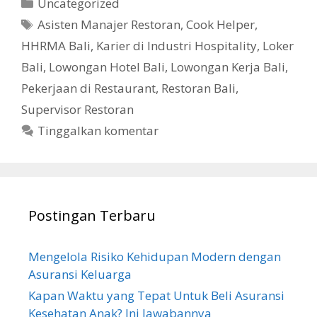
Kategori
Uncategorized
Tag
Asisten Manajer Restoran
,
Cook Helper
,
HHRMA Bali
,
Karier di Industri Hospitality
,
Loker
Bali
,
Lowongan Hotel Bali
,
Lowongan Kerja Bali
,
Pekerjaan di Restaurant
,
Restoran Bali
,
Supervisor Restoran
Tinggalkan komentar
Postingan Terbaru
Mengelola Risiko Kehidupan Modern dengan
Asuransi Keluarga
Kapan Waktu yang Tepat Untuk Beli Asuransi
Kesehatan Anak? Ini Jawabannya