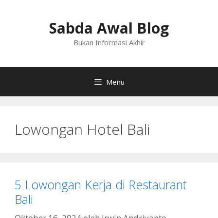
Langsung
ke
Sabda Awal Blog
isi
Bukan Informasi Akhir
Menu
Lowongan Hotel Bali
5 Lowongan Kerja di Restaurant
Bali
Oktober 16, 2024
oleh
Irwin Andriyanto