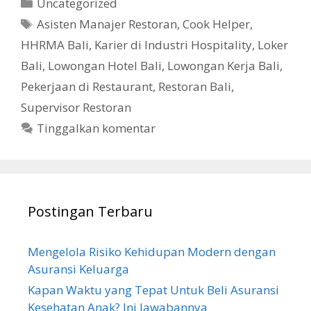
Kategori
Uncategorized
Tag
Asisten Manajer Restoran
,
Cook Helper
,
HHRMA Bali
,
Karier di Industri Hospitality
,
Loker
Bali
,
Lowongan Hotel Bali
,
Lowongan Kerja Bali
,
Pekerjaan di Restaurant
,
Restoran Bali
,
Supervisor Restoran
Tinggalkan komentar
Postingan Terbaru
Mengelola Risiko Kehidupan Modern dengan
Asuransi Keluarga
Kapan Waktu yang Tepat Untuk Beli Asuransi
Kesehatan Anak? Ini Jawabannya