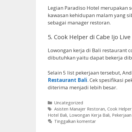
Legian Paradiso Hotel merupakan s
kawasan kehidupan malam yang sib
sebagai manager restoran.
5.
Cook Helper di Cabe Ijo Live
Lowongan kerja di Bali restaurant co
dibutuhkan yaitu dapat bekerja dib
Selain 5 list pekerjaan tersebut, An
Restaurant Bali
. Cek spesifikasi 
diterima menjadi lebih besar.
Kategori
Uncategorized
Tag
Asisten Manajer Restoran
,
Cook Helper
Hotel Bali
,
Lowongan Kerja Bali
,
Pekerjaan
Tinggalkan komentar