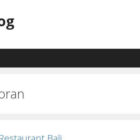
og
toran
Restaurant Bali