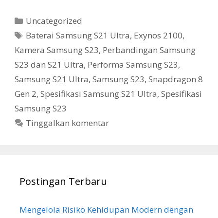
Kategori
Uncategorized
Tag
Baterai Samsung S21 Ultra
,
Exynos 2100
,
Kamera Samsung S23
,
Perbandingan Samsung
S23 dan S21 Ultra
,
Performa Samsung S23
,
Samsung S21 Ultra
,
Samsung S23
,
Snapdragon 8
Gen 2
,
Spesifikasi Samsung S21 Ultra
,
Spesifikasi
Samsung S23
Tinggalkan komentar
Postingan Terbaru
Mengelola Risiko Kehidupan Modern dengan