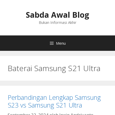
Langsung
ke
Sabda Awal Blog
isi
Bukan Informasi Akhir
Menu
Baterai Samsung S21 Ultra
Perbandingan Lengkap Samsung
S23 vs Samsung S21 Ultra
September 22, 2024
oleh
Irwin Andriyanto