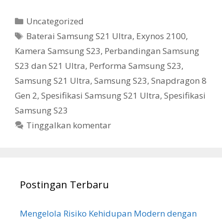
Kategori
Uncategorized
Tag
Baterai Samsung S21 Ultra
,
Exynos 2100
,
Kamera Samsung S23
,
Perbandingan Samsung
S23 dan S21 Ultra
,
Performa Samsung S23
,
Samsung S21 Ultra
,
Samsung S23
,
Snapdragon 8
Gen 2
,
Spesifikasi Samsung S21 Ultra
,
Spesifikasi
Samsung S23
Tinggalkan komentar
Postingan Terbaru
Mengelola Risiko Kehidupan Modern dengan