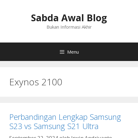
Langsung
ke
Sabda Awal Blog
isi
Bukan Informasi Akhir
Menu
Exynos 2100
Perbandingan Lengkap Samsung
S23 vs Samsung S21 Ultra
September 22, 2024
oleh
Irwin Andriyanto