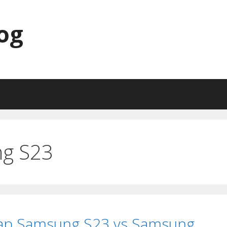
og
g S23
ap Samsung S23 vs Samsung