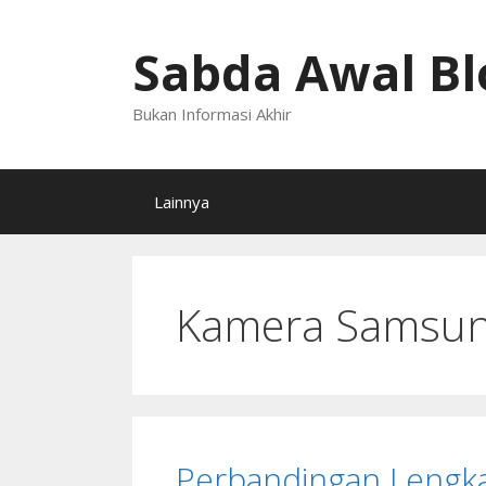
Langsung
ke
Sabda Awal Bl
isi
Bukan Informasi Akhir
Lainnya
Kamera Samsun
Perbandingan Lengk