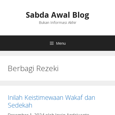
Langsung
ke
Sabda Awal Blog
isi
Bukan Informasi Akhir
Menu
Berbagi Rezeki
Inilah Keistimewaan Wakaf dan
Sedekah
Desember 1, 2024
oleh
Irwin Andriyanto