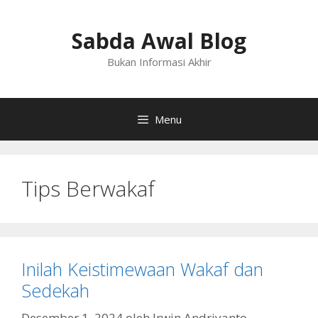
Langsung
ke
Sabda Awal Blog
isi
Bukan Informasi Akhir
Menu
Tips Berwakaf
Inilah Keistimewaan Wakaf dan
Sedekah
Desember 1, 2024
oleh
Irwin Andriyanto