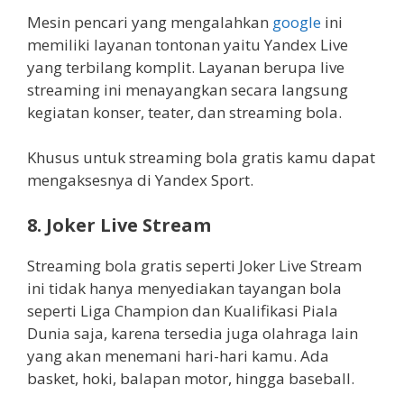
Mesin pencari yang mengalahkan
google
ini
memiliki layanan tontonan yaitu Yandex Live
yang terbilang komplit. Layanan berupa live
streaming ini menayangkan secara langsung
kegiatan konser, teater, dan streaming bola.
Khusus untuk streaming bola gratis kamu dapat
mengaksesnya di Yandex Sport.
8. Joker Live Stream
Streaming bola gratis seperti Joker Live Stream
ini tidak hanya menyediakan tayangan bola
seperti Liga Champion dan Kualifikasi Piala
Dunia saja, karena tersedia juga olahraga lain
yang akan menemani hari-hari kamu. Ada
basket, hoki, balapan motor, hingga baseball.