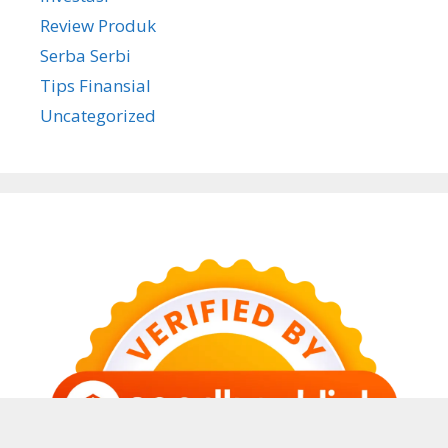
Review Produk
Serba Serbi
Tips Finansial
Uncategorized