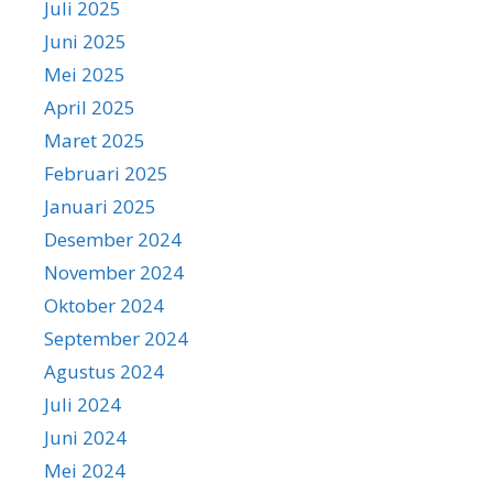
Juli 2025
Juni 2025
Mei 2025
April 2025
Maret 2025
Februari 2025
Januari 2025
Desember 2024
November 2024
Oktober 2024
September 2024
Agustus 2024
Juli 2024
Juni 2024
Mei 2024