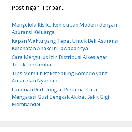
Postingan Terbaru
Mengelola Risiko Kehidupan Modern dengan
Asuransi Keluarga
Kapan Waktu yang Tepat Untuk Beli Asuransi
Kesehatan Anak? Ini Jawabannya
Cara Mengurus Izin Distribusi Alkes agar
Tidak Terhambat
Tips Memilih Paket Sailing Komodo yang
Aman dan Nyaman
Panduan Pertolongan Pertama: Cara
Mengatasi Gusi Bengkak Akibat Sakit Gigi
Membandel