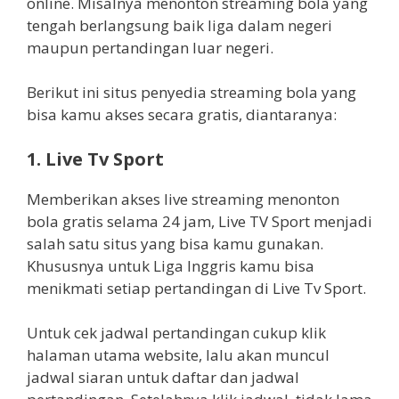
online. Misalnya menonton streaming bola yang
tengah berlangsung baik liga dalam negeri
maupun pertandingan luar negeri.
Berikut ini situs penyedia streaming bola yang
bisa kamu akses secara gratis, diantaranya:
1. Live Tv Sport
Memberikan akses live streaming menonton
bola gratis selama 24 jam, Live TV Sport menjadi
salah satu situs yang bisa kamu gunakan.
Khususnya untuk Liga Inggris kamu bisa
menikmati setiap pertandingan di Live Tv Sport.
Untuk cek jadwal pertandingan cukup klik
halaman utama website, lalu akan muncul
jadwal siaran untuk daftar dan jadwal