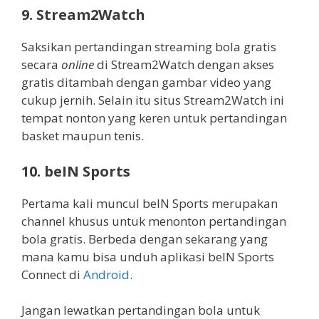
9. Stream2Watch
Saksikan pertandingan streaming bola gratis
secara
online
di Stream2Watch dengan akses
gratis ditambah dengan gambar video yang
cukup jernih. Selain itu situs Stream2Watch ini
tempat nonton yang keren untuk pertandingan
basket maupun tenis.
10. beIN Sports
Pertama kali muncul beIN Sports merupakan
channel khusus untuk menonton pertandingan
bola gratis. Berbeda dengan sekarang yang
mana kamu bisa unduh aplikasi beIN Sports
Connect di
Android
.
Jangan lewatkan pertandingan bola untuk