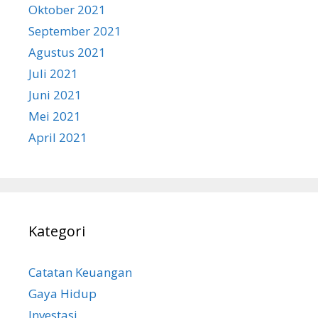
Oktober 2021
September 2021
Agustus 2021
Juli 2021
Juni 2021
Mei 2021
April 2021
Kategori
Catatan Keuangan
Gaya Hidup
Investasi